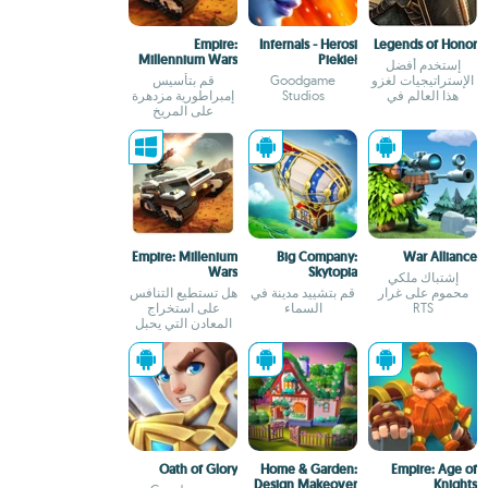
Empire:
Infernals - Herosi
Legends of Honor
Millennium Wars
Piekieł
إستخدم أفضل
الإستراتيجيات لغزو
Goodgame
قم بتأسيس
هذا العالم في
Studios
إمبراطورية مزدهرة
العصور الوسطى
على المريخ
Empire: Millenium
Big Company:
War Alliance
Wars
Skytopia
إشتباك ملكي
محموم على غرار
قم بتشييد مدينة في
هل تستطيع التنافس
RTS
السماء
على استخراج
المعادن التي يحبل
بها المريخ؟
Oath of Glory
Home & Garden:
Empire: Age of
Design Makeover
Knights