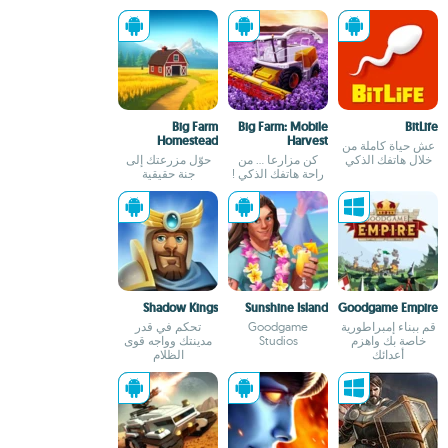
Big Farm
Big Farm: Mobile
BitLife
Homestead
Harvest
عش حياة كاملة من
خلال هاتفك الذكي
كن مزارعا ... من
حوّل مزرعتك إلى
راحة هاتفك الذكي !
جنة حقيقية
Shadow Kings
Sunshine Island
Goodgame Empire
قم ببناء إمبراطورية
Goodgame
تحكم في قدر
خاصة بك واهزم
Studios
مدينتك وواجه قوى
أعدائك
الظلام