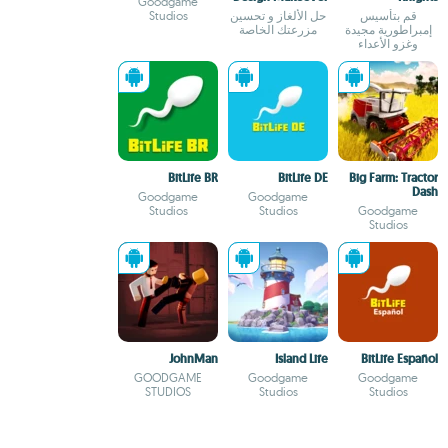
Goodgame
قم بتأسيس
حل الألغاز و تحسين
Studios
إمبراطورية مجيدة
مزرعتك الخاصة
وغزو الأعداء
BitLife BR
BitLife DE
Big Farm: Tractor
Dash
Goodgame
Goodgame
Studios
Studios
Goodgame
Studios
JohnMan
Island Life
BitLife Español
GOODGAME
Goodgame
Goodgame
STUDIOS
Studios
Studios