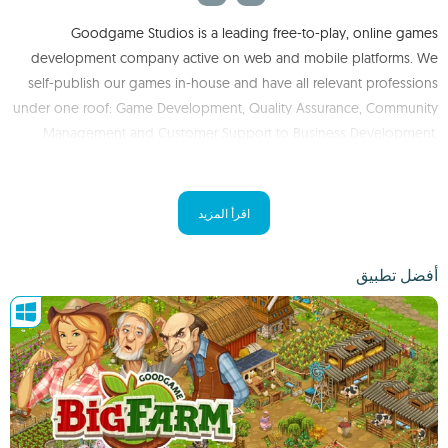
Goodgame Studios is a leading free-to-play, online games
development company active on web and mobile platforms. We
self-publish our games in-house and have all relevant professions
under one roof: Game Development, Quality Assurance, Community
Management and Customer Support to Business Development,
Marketing, Analytics and Central IT services. These departments work
hand in hand to provide quality gaming experiences to over 500
million registered users worldwide.
اقرأ المزيد
With a rich pool of talented employees from more than 40 nations,
أفضل تطبيق
we are among the largest German employers in the gaming
software industry.