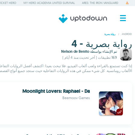
TICKET HERO
MY HERO ACADEMIA UNITED SURVIVAL
ARES: THE IRON VANGUARD
/
ANDROID
رواية بصرية
رواية بصرية - 4
تم الإنشاء بواسطة
Nelson de Benito
169 تطبيقات
( آخر تحديث:منذ 4 أيام )
الألعاب رومانسية. كل شيء ممكن في هذه الروايات التفاعلية حيث ستجد جميع أنواع القصص 
Moonlight Lovers: Raphael - Da
Beemoov Games