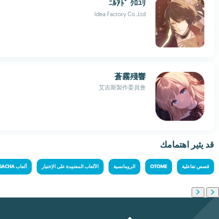
ﾆﾙｱﾄﾞ ｸﾛﾕﾘ
Idea Factory Co.,Ltd
蒼霧殘響
艾吉斯製作委員會
قد يثير اهتمامك
قصص تفاعلية
OTOME
الرومانسية
الألعاب المعتمِدة على الاِختيار
ألعاب GACHA