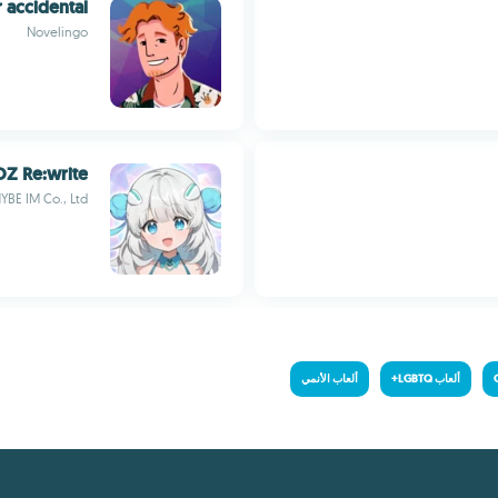
 accidental
Novelingo
OZ Re:write
YBE IM Co., Ltd.
ألعاب LGBTQ+
ألعاب الأنمي