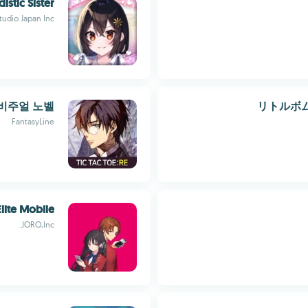
istic Sister
udio Japan Inc.
 비주얼 노벨
リトルボ
FantasyLine
lite Mobile
JORO,Inc.