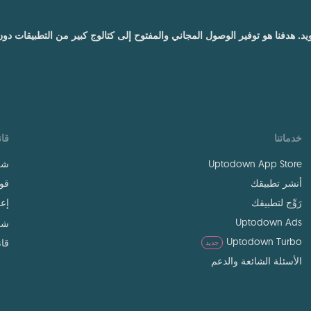
درويد. هدفنا هو توفير الوصول المجاني والمفتوح إلى كتالوج كبير من التطبيقات د
خدماتنا
قان
Uptodown App Store
شر
أنشر تطبيقك
قوا
رَوِّج لتطبيقك
إعد
Uptodown Ads
شر
Uptodown Turbo
قان
جديد
الأسئلة الشائعة والدعم