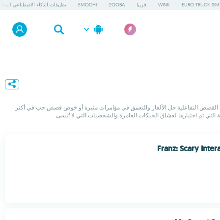
EURO TRUCK SIM
WINK
قريبا
ZOOBA
EMOCHI
تطبيقات الذكاء الاصطناعي المحلي
فيديو، فلا تبحث بعيدا: اكتشف أفضل الروايات التفاعلية لأجهزة الأندرويد في هذه القائمة التي تم تنسيقها من قبل فريق Uptodown. ستتيح لك هذه القصص التفاعلية حل الألغاز والتعمق في مؤامرات مثيرة أو خوض قصص حب في أكثر
لتي تم اختيارها لعشاق الحبكات الغامرة والشخصيات التي لا تُنسى.
Franz: Scary Inter