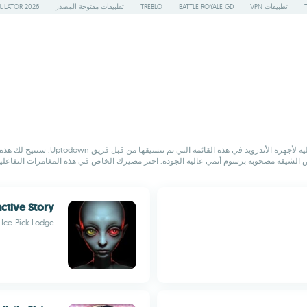
تطبيقات VPN
BATTLE ROYALE GD
TREBLO
تطبيقات مفتوحة المصدر
ULATOR 2026
إذا كنت تستمتع بالقراءة ولعب ألعاب ال
الشيقة مصحوبة برسوم أنمي عالية الجودة. اختر مصيرك الخاص في هذه المغامرات التفاعلية ا
active Story
Ice-Pick Lodge