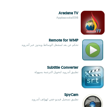
Aradana TV
Appbazooka1098
Remote for WMP
تحكم عن بعد لمشغل الوسائط ويندوز عبر أندرويد
Subtitle Converter
تطبيق أندرويد لتحويل الترجمة بسهولة
SpyCam
تطبيق تسجيل فيديو خفي لهواتف أندرويد