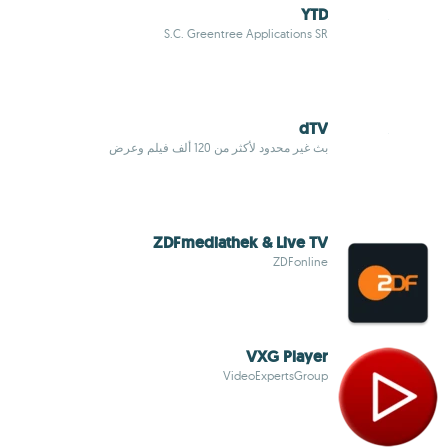
YTD
S.C. Greentree Applications SR
dTV
بث غير محدود لأكثر من 120 ألف فيلم وعرض
ZDFmediathek & Live TV
ZDFonline
VXG Player
VideoExpertsGroup