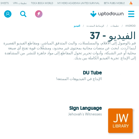
BETA PUBG MOBILE
MY HERO ACADEMIA UNITED SURVIVAL
TOCA BOCA WORLD
تطبيقات VPN
 SHEETS
ANDROID
/
تطبيقات
/
الوسائط المتعددة
/
الفيديو
الفيديو - 37
قم بالوصول إلى الأفلام، والمسلسلات، والبث المتدفق المباشر، ومقاطع الفيديو القصيرة
أينما أردت. ابحث عن منصات مجانية بمحتوى غير محدود، ومشغِّلات قوية تفتح أي صيغة
محلية أو عبر الشبكة، وأدوات تحرير تحول المقاطع إلى مواد جاهزة للنشر. من المشاهدة
إلى الإبداع: تجربة الفيديو الكاملة بين يديك.
DU Tube
الإبداع في الفيديوهات الممتعة!
Sign Language
Jehovah's Witnesses