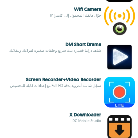
Wifi Camera
حوّل هاتفك المحمول إلى كاميرا IP
DM Short Drama
شاهد دراما قصيرة ببث سريع وحلقات صغيرة لفراغك وتنقلاتك
Screen Recorder+Video Recorder
سجّل شاشة أندرويد بدقة Full HD مع إعدادات قابلة للتخصيص
X Downloader
DC Mobile Studio