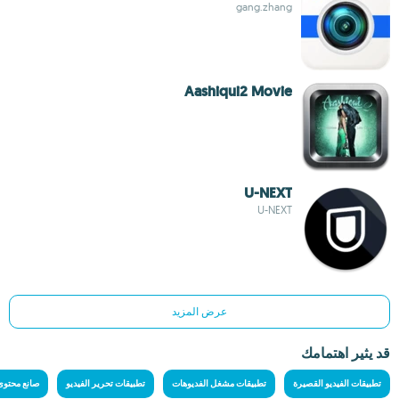
gang.zhang
Aashiqui2 Movie
U-NEXT
U-NEXT
عرض المزيد
قد يثير اهتمامك
تطبيقات الفيديو القصيرة
تطبيقات مشغل الفديوهات
تطبيقات تحرير الفيديو
صانع محتوى