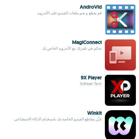
AndroVid
قم بقطع و ضم ملفات الفيديو على الأندرويد
MagiConnect
تحكم في تلفزتك مع الأندرويد الخاص بك
9X Player
Sidhbali Tech
Winkit
عزِّز مقاطع الفيديو الخاصة بك باستخدام الذكاء الاصطناعي