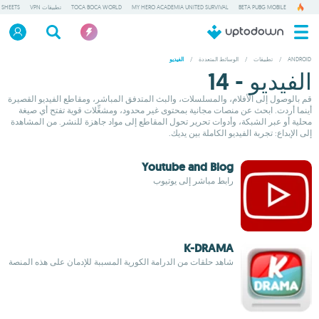
BETA PUBG MOBILE
MY HERO ACADEMIA UNITED SURVIVAL
TOCA BOCA WORLD
تطبيقات VPN
 SHEETS
ANDROID
/
تطبيقات
/
الوسائط المتعددة
/
الفيديو
الفيديو - 14
قم بالوصول إلى الأفلام، والمسلسلات، والبث المتدفق المباشر، ومقاطع الفيديو القصيرة
أينما أردت. ابحث عن منصات مجانية بمحتوى غير محدود، ومشغِّلات قوية تفتح أي صيغة
محلية أو عبر الشبكة، وأدوات تحرير تحول المقاطع إلى مواد جاهزة للنشر. من المشاهدة
إلى الإبداع: تجربة الفيديو الكاملة بين يديك.
Youtube and Blog
رابط مباشر إلى يوتيوب
K-DRAMA
شاهد حلقات من الدرامة الكورية المسببة للإدمان على هذه المنصة