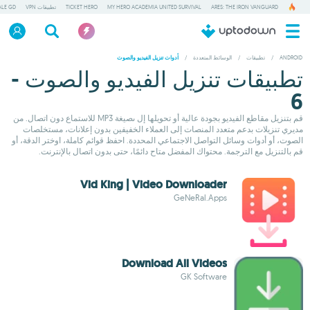
ARES: THE IRON VANGUARD
MY HERO ACADEMIA UNITED SURVIVAL
TICKET HERO
تطبيقات VPN
ALE GD
ANDROID
/
تطبيقات
/
الوسائط المتعددة
/
أدوات تنزيل الفيديو والصوت
تطبيقات تنزيل الفيديو والصوت -
6
قم بتنزيل مقاطع الفيديو بجودة عالية أو تحويلها إل ىصيغة MP3 للاستماع دون اتصال. من
مديري تنزيلات بدعم متعدد المنصات إلى العملاء الخفيفين بدون إعلانات، مستخلصات
الصوت، أو أدوات وسائل التواصل الاجتماعي المحددة. احفظ قوائم كاملة، اوختر الدقة، أو
قم بالتنزيل مع الترجمة. محتواك المفضل متاح دائمًا، حتى بدون اتصال بالإنترنت.
Vid King | Video Downloader
GeNeRal.Apps
Download All Videos
GK Software