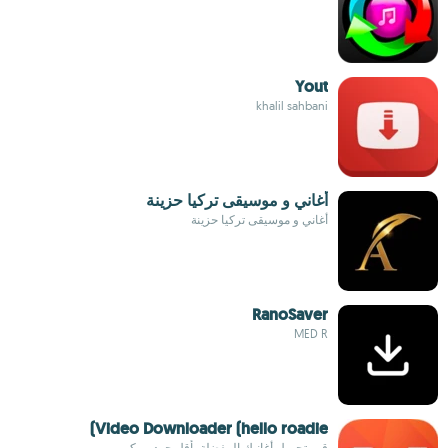
Yout
khalil sahbani
أغاني و موسيقى تركيا حزينة
أغاني و موسيقى تركيا حزينة
RanoSaver
MED R
Video Downloader (hello roadie)
قم بتحميل أغانيك المفضلة بأقل جهد ممكن