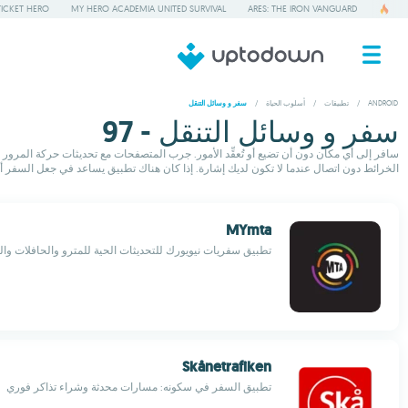
TICKET HERO
MY HERO ACADEMIA UNITED SURVIVAL
ARES: THE IRON VANGUARD
ANDROID
/
تطبيقات
/
أسلوب الحياة
/
سفر و وسائل التنقل
سفر و وسائل التنقل - 97
سافر إلى أي مكان دون أن تضيع أو تُعقِّد الأمور. جرب المتصفحات مع تحديثات حركة المرو
الخرائط دون اتصال عندما لا تكون لديك إشارة. إذا كان هناك تطبيق يساعد في جعل السفر أسه
MYmta
تطبيق سفريات نيويورك للتحديثات الحية للمترو والحافلات وا
Skånetrafiken
تطبيق السفر في سكونه: مسارات محدثة وشراء تذاكر فوري