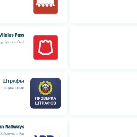
Vilnius Pass
استكشف فيلنيوس
Штрафы
официальные
an Railways
Zaliznytsia, Pat