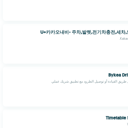
U+카카오내비- 주차,발렛,전기차충전,세차
Kakao
Bykea Dri
طريق القيادة أو توصيل الطرود مع تطبيق شريك عملي
Timetable 