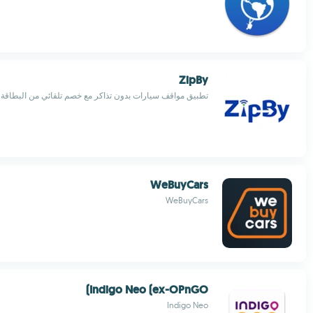
ZipBy
تطبيق مواقف سيارات بدون تذاكر مع خصم تلقائي من البطاقة
WeBuyCars
WeBuyCars
Indigo Neo (ex-OPnGO)
Indigo Neo