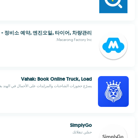
- 정비소 예약, 엔진오일, 타이어, 차량관리
Macarong Factory Inc.
Vahak: Book Online Truck, Load
يسرّع حجوزات الشاحنات والمزايدات على الأحمال في الهند بفع
SimplyGo
حسّن تنقلاتك