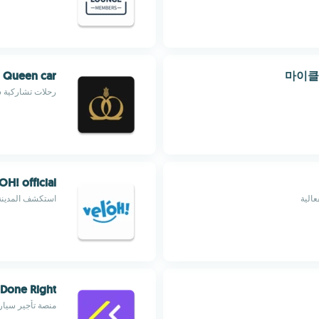
마이클 
Queen car - كوين كار
رحلات تشاركية س
OH! official
الية
استكشف المدينة مع 1,000 دراجة وGPS و30 د
 Done Right
منصة تأجير سيارا