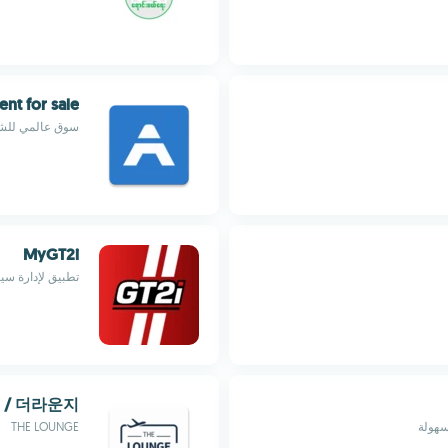
nt for sale
سوق عالمي للشا
MyGT2i
تطبيق لإدارة سيا
E / 더라운지
سهولة
THE LOUNGE