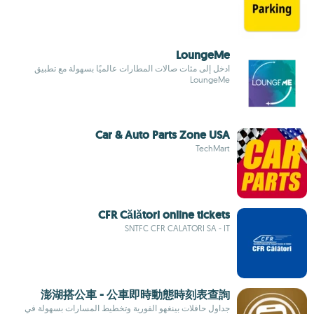
LoungeMe
ادخل إلى مئات صالات المطارات عالميًا بسهولة مع تطبيق
LoungeMe
Car & Auto Parts Zone USA
TechMart
CFR Călători online tickets
SNTFC CFR CALATORI SA - IT
澎湖搭公車 - 公車即時動態時刻表查詢
جداول حافلات بينغهو الفورية وتخطيط المسارات بسهولة في