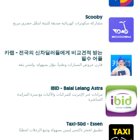
Scooby
مشاركة سكوترات كهربائية صديقة للبيئة لتنقّل حضري مريح
카랩 - 전국의 신차딜러들에게 비교견적 받는
필수 어플
قارن عروض السيارات وطنياً، موّل بسهولة، واشترِ بثقة
IBID - Balai Lelang Astra
مزادات عبر الإنترنت للمركبات والآليات مع ميزة المزايدة
المباشرة
Taxi-Süd - Essen
تطبيق لحجز تاكسي إيسن بسهولة وتتبع الرحلات لحظيًا