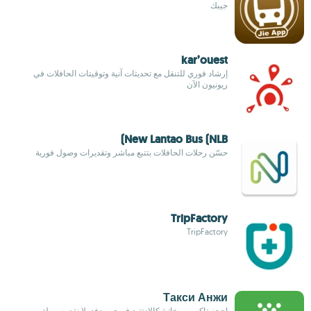
جيبك
kar’ouest
إرشاد فوري للتنقل مع تحديثات آنية وتوقيتات الحافلات في
ريونيون الآن
New Lantao Bus (NLB)
حسّن رحلات الحافلات بتتبع مباشر وتقديرات وصول فورية
TripFactory
TripFactory
Такси Анжи
احجز تاكسي مخاتشكالا: تتبع فوري، ودفع بلا نقد بسهولة