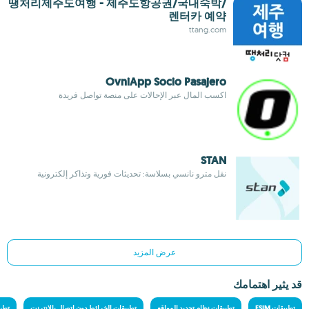
땡처리제주도여행 - 제주도항공권/국내숙박/
렌터카 예약
ttang.com
OvniApp Socio Pasajero
اكسب المال عبر الإحالات على منصة تواصل فريدة
STAN
نقل مترو نانسي بسلاسة: تحديثات فورية وتذاكر إلكترونية
عرض المزيد
قد يثير اهتمامك
تطبيقات ESIM
تطبيقات نظام تحديد المواقع
تطبيقات الخرائط دون اتصال بالإنترنت
تطبي