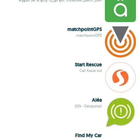
matchpointGPS
matchpointGPS.
Start Rescue
Call Assist Ltd
Aléa
IGN - Géoportail
Find My Car