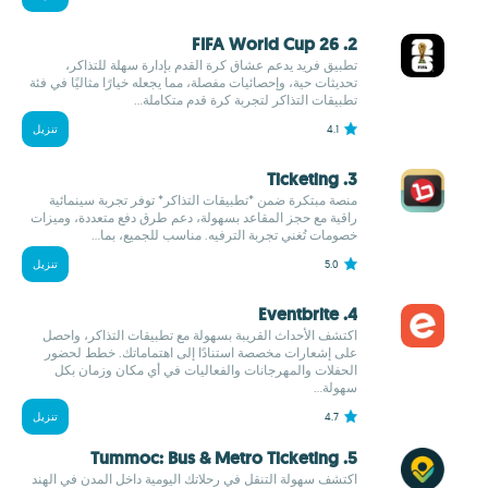
2. FIFA World Cup 26
تطبيق فريد يدعم عشاق كرة القدم بإدارة سهلة للتذاكر،
تحديثات حية، وإحصائيات مفصلة، مما يجعله خيارًا مثاليًا في فئة
تطبيقات التذاكر لتجربة كرة قدم متكاملة...
4.1
تنزيل
3. Ticketing
منصة مبتكرة ضمن *تطبيقات التذاكر* توفر تجربة سينمائية
راقية مع حجز المقاعد بسهولة، دعم طرق دفع متعددة، وميزات
خصومات تُغني تجربة الترفيه. مناسب للجميع، بما...
5.0
تنزيل
4. Eventbrite
اكتشف الأحداث القريبة بسهولة مع تطبيقات التذاكر، واحصل
على إشعارات مخصصة استنادًا إلى اهتماماتك. خطط لحضور
الحفلات والمهرجانات والفعاليات في أي مكان وزمان بكل
سهولة...
4.7
تنزيل
5. Tummoc: Bus & Metro Ticketing
اكتشف سهولة التنقل في رحلاتك اليومية داخل المدن في الهند