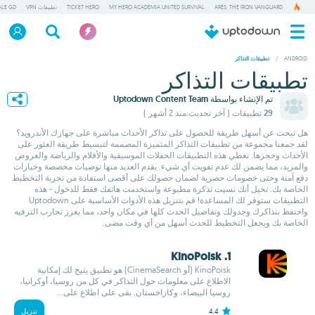
ARES: THE IRON VANGUARD
MY HERO ACADEMIA UNITED SURVIVAL
TICKET HERO
تطبيقات VPN
ALE GD
/
ANDROID
تطبيقات التذاكر
تطبيقات التذاكر
تم الإنشاء بواسطة
Uptodown Content Team
29 تطبيقات
( آخر تحديث:منذ 2 أشهر )
هل تبحث عن أسهل طريقة للحصول على تذاكر الأحداث مباشرة على جهازك الأندرويد؟
لقد جمعنا مجموعة من تطبيقات التذاكر المتميزة المصممة لتبسيط طريقة العثور على
الأحداث وحجزها. تغطي هذه التطبيقات الحفلات الموسيقية والأفلام والرياضة والعروض
والمزيد، مما يضمن لك عدم تفويت أي شيء. يقدم العديد منها توصيات مخصصة وخيارات
دفع آمنة وحتى خصومات حصرية لضمان حصولك على أقصى استفادة من تجربة التخطيط
الخاصة بك. تخيل أنك نسيت تذكرة مطبوعة واستخدمت هاتفك فقط للدخول - هذه
التطبيقات ستوفر لك المساعدة! قم بتنزيل هذه الأدوات الأساسية على Uptodown
واحتفظ بتذاكرك وجدولك وتفاصيل الحدث كلها في مكان واحد، مما يعزز تجارب الترفيه
الخاصة بك ويجعل التخطيط للحدث أسهل من أي وقت مضى.
1. KinoPoisk
KinoPoisk (أو CinemaSearch) هو تطبيق يتيح لك إمكانية
الاطلاع على معلومات حول التذاكر في كل من روسيا، أوكرانيا،
روسيا البيضاء، وكازاخستان. بقى على اطلاع على...
4.4
تنزيل