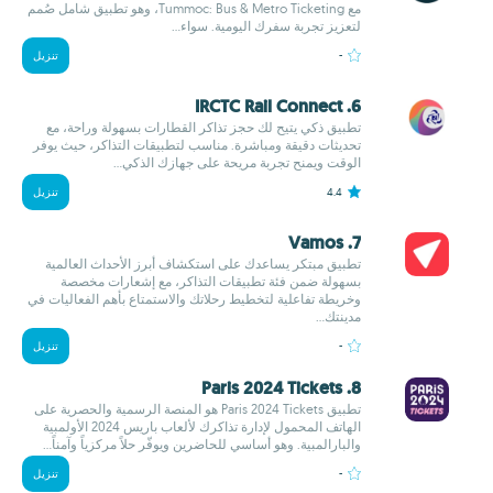
مع Tummoc: Bus & Metro Ticketing، وهو تطبيق شامل صُمم
لتعزيز تجربة سفرك اليومية. سواء...
-
تنزيل
6. IRCTC Rail Connect
تطبيق ذكي يتيح لك حجز تذاكر القطارات بسهولة وراحة، مع
تحديثات دقيقة ومباشرة. مناسب لتطبيقات التذاكر، حيث يوفر
الوقت ويمنح تجربة مريحة على جهازك الذكي...
4.4
تنزيل
7. Vamos
تطبيق مبتكر يساعدك على استكشاف أبرز الأحداث العالمية
بسهولة ضمن فئة تطبيقات التذاكر، مع إشعارات مخصصة
وخريطة تفاعلية لتخطيط رحلاتك والاستمتاع بأهم الفعاليات في
مدينتك...
-
تنزيل
8. Paris 2024 Tickets
تطبيق Paris 2024 Tickets هو المنصة الرسمية والحصرية على
الهاتف المحمول لإدارة تذاكرك لألعاب باريس 2024 الأولمبية
والبارالمبية. وهو أساسي للحاضرين ويوفّر حلاً مركزياً وآمناً...
-
تنزيل