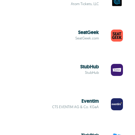
Atom Tickets, LLC
SeatGeek
SeatGeek.com
StubHub
StubHub
Eventim
CTS EVENTIM AG & Co. KGaA