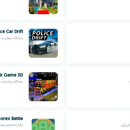
Police Car Drift شرطة 
محاكاة مطاردة 
ck Game 3D
محاكاة شاحنات ثل
Forex Battle
ميكية
Edusystems OU