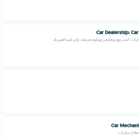
Car Dealership: Car
رات: اشترِ وبِع وتفاوض ووسّع معرضك وابنِ إمبراطوريتك
Car Mechani
صلاح سيارات