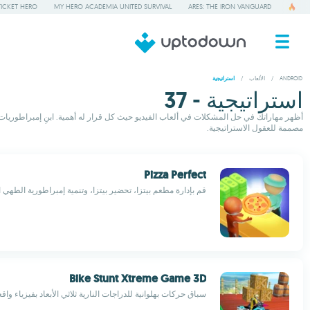
TICKET HERO
MY HERO ACADEMIA UNITED SURVIVAL
ARES: THE IRON VANGUARD
ANDROID
/
الألعاب
/
استراتيجية
استراتيجية - 37
أظهر مهاراتك في حل المشكلات في ألعاب الفيديو حيث كل قرار له أهمية. ابنِ إمبراطوريات، و
مصممة للعقول الاستراتيجية.
Pizza Perfect
قم بإدارة مطعم بيتزا، تحضير بيتزا، وتنمية إمبراطورية الطهي 
Bike Stunt Xtreme Game 3D
سباق حركات بهلوانية للدراجات النارية ثلاثي الأبعاد بفيزياء واقع