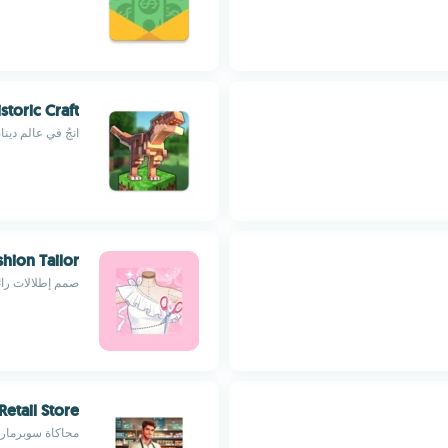
storic Craft
انجُ في عالم دي
shion Tailor
صمم إطلالات رائع
etail Store
محاكاة سوبرمارك