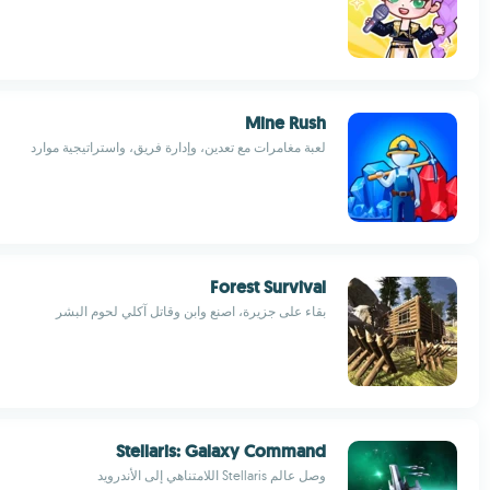
Mine Rush
لعبة مغامرات مع تعدين، وإدارة فريق، واستراتيجية موارد
Forest Survival
بقاء على جزيرة، اصنع وابنِ وقاتل آكلي لحوم البشر
Stellaris: Galaxy Command
وصل عالم Stellaris اللامتناهي إلى الأندرويد