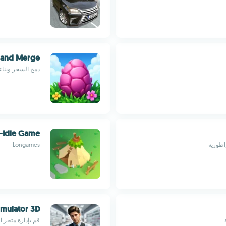
yland Merge
دمج السحر وبناء
d-Idle Game
اطورية
Longames
Simulator 3D
قم بإدارة متجر ا