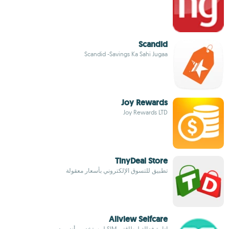
Scandid
Scandid -Savings Ka Sahi Jugaa
Joy Rewards
Joy Rewards LTD
TinyDeal Store
تطبيق للتسوق الإلكتروني بأسعار معقولة
Allview Selfcare
إدارة فعالة لبطاقتي SIM لمستخدمي أندرويد