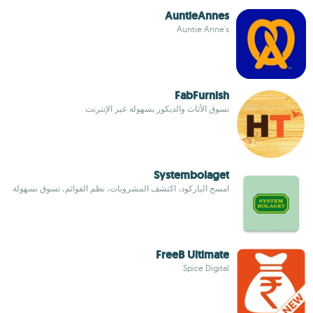
AuntieAnnes
Auntie Anne's
FabFurnish
تسوق الأثاث والديكور بسهولة عبر الإنترنت
Systembolaget
امسح الباركود، اكتشف المشروبات، نظم القوائم، تسوق بسهولة
FreeB Ultimate
Spice Digital.