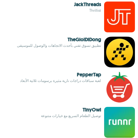
JackThreads
Thrillist
TheGioiDiDong
تطبيق تسوق تقني بأحدث الاتجاهات والوصول للموسيقى
PepperTap
لعبة سباقات دراجات نارية مثيرة برسومات ثلاثية الأبعاد
TinyOwl
توصيل الطعام السريع مع خيارات متنوعة