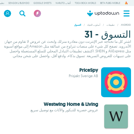
BETA PUBG MOBILE
TOCA BOCA WORLD
ألعاب NARUTO
GOOGLE SHEETS
SENGOKU BUSHIDO
تطبي
ANDROID
/
تطبيقات
/
أسلوب الحياة
/
التسوق
التسوق - 31
اشترِ كل ما تحتاجه عبر الإنترنت دون مغادرة منزلك وابحث عن عروض لا تقاوم من جهاز;
الأندرويد. تصفح كل شيء على منصات تتراوح من عمالقة مثل Amazon إلى مواقع آسيوية
مثل AliExpress و SHEIN. اكتشف تطبيقات التبادل المحلي للسلع المستعملة واحصل
على تنبيهات للعروض السريعة. تسوق بذكاء، وادفع أقل، واحصل على شحن مجاني.
PriceSpy
Prisjakt Sverige AB
Westwing Home & Living
عروض حصرية للديكور والأثاث مع توصيل سريع