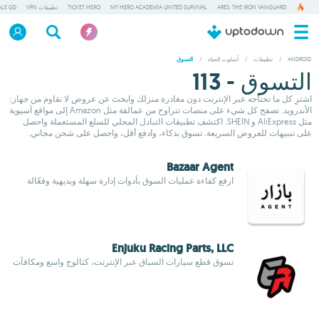
ARES: THE IRON VANGUARD
MY HERO ACADEMIA UNITED SURVIVAL
TICKET HERO
تطبيقات VPN
ALE GD
ANDROID
/
تطبيقات
/
أسلوب الحياة
/
التسوق
التسوق - 113
اشترِ كل ما تحتاجه عبر الإنترنت دون مغادرة منزلك وابحث عن عروض لا تقاوم من جهاز;
الأندرويد. تصفح كل شيء على منصات تتراوح من عمالقة مثل Amazon إلى مواقع آسيوية
مثل AliExpress و SHEIN. اكتشف تطبيقات التبادل المحلي للسلع المستعملة واحصل
على تنبيهات للعروض السريعة. تسوق بذكاء، وادفع أقل، واحصل على شحن مجاني.
Bazaar Agent
ارفع كفاءة عمليات السوق بأدوات إدارة سهلة وبديهية وفعّالة
Enjuku Racing Parts, LLC
تسوق قطع سيارات السباق عبر الإنترنت، كتالوج واسع ومكافآت