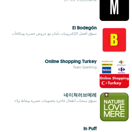
El Bodegón
تسوّق أفضل الإلكترونيات بأمان مع عروض حصرية ومكافآت
Online Shopping Turkey
Team Sparkling
네이쳐러브메레
تسوّق منتجات أطفال فاخرة بخصومات حصرية ونقاط ولاء
In Puff