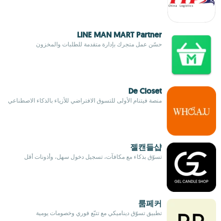
LINE MAN MART Partner
حسّن عمل متجرك بإدارة متقدمة للطلبات والمخزون
De Closet
منصة فيتنام الأولى للتسوق الافتراضي للأزياء بالذكاء الاصطناعي
젤캔들샵
تسوّق بذكاء مع مكافآت، تسجيل دخول سهل، وأذونات أقل
룸페커
تطبيق تسوّق ديناميكي مع تتبّع فوري وخصومات يومية