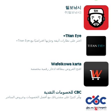
털보낚시
(주)털보낚시
Titan Eye+
اعثر على نظارات أنيقة وجرّبها افتراضيًا مع Titan Eye+
Wafelkowa karta
افتح العروض ببطاقة ادخار رقمية مخصصة
CBC للخصومات النقدية
وفّر كثيرًا على مشترياتك مع أفضل الخصومات وعروض المتاجر