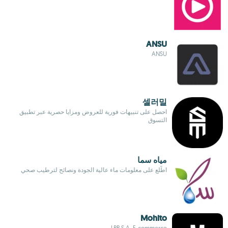
ANSU
ANSU
셀러밀
احصل على تنبيهات فورية للعروض ومزايا حصرية عبر تطبيق
التسوق
مياه سما
اطّلع على معلومات ماء عالية الجودة ونصائح لترطيب صحي
Mohito
LPP S.A. E-commerce