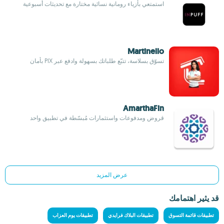
استمتعي بأزياء رومانية نسائية مختارة مع تحديثات أسبوعية
Martinello
تسوّق بسلاسة، تتبّع طلباتك بسهولة وادفع عبر PIX بأمان
AmarthaFin
قروض ومدفوعات واستثمارات مُبسّطة في تطبيق واحد
عرض المزيد
قد يثير اهتمامك
تطبيقات قائمة التسوق
تطبيقات البلاك فرايدي
تطبيقات يوم العزاب