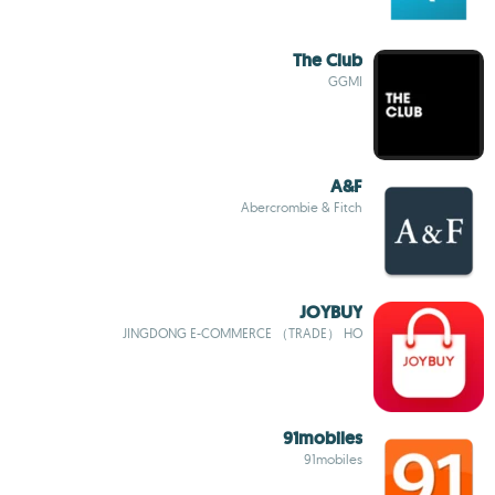
The Club
GGMI
A&F
Abercrombie & Fitch
JOYBUY
JINGDONG E-COMMERCE （TRADE） HO
91mobiles
91mobiles