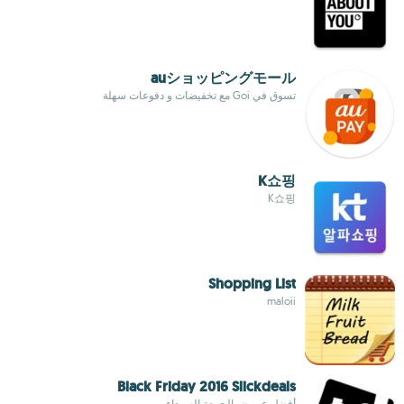
auショッピングモール
تسوق في Goi مع تخفيضات و دفوعات سهلة
K쇼핑
K쇼핑
Shopping List
maloii
Black Friday 2016 Slickdeals
أفضل عروض الجمعة السوداء