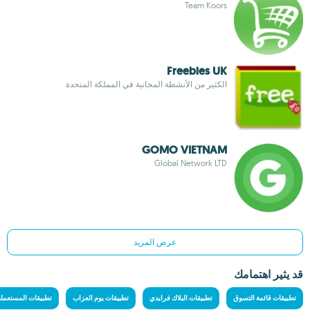
Team Koors
Freebies UK
الكثير من الأنشطة المجانية في المملكة المتحدة
GOMO VIETNAM
Global Network LTD
عرض المزيد
قد يثير اهتمامك
تطبيقات قائمة التسوق
تطبيقات البلاك فرايدي
تطبيقات يوم العزاب
تطبيقات المستعملة