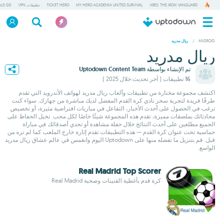
ARES: THE IRON VANGUARD
MY HERO ACADEMIA UNITED SURVIVAL
TICKET HERO
تطبيقات VPN
ALE GD
/
ANDROID
ريال مدريد
ريال مدريد
تم الإنشاء بواسطة
Uptodown Content Team
16 تطبيقات
( آخر تحديث:خلال 2025 )
اكتشف مجموعة مختارة من تطبيقات وألعاب ريال مدريد لهواتف الأندرويد التي تقدم
طرقًا فريدة لتجربة سحر نادي كرة القدم المفضل لديك مباشرة من جهازك. سواء كنت
ترغب في الحصول على أحدث الأخبار، التفاعل في مباريات افتراضية مثيرة، أو تخصيص
محادثاتك بملصقات مميزة، تقدم هذه المجموعة شيئًا خاصًا لكل محب. تخيل الحفاظ على
الجميع مطلعين على أحدث النتائج خلال حفلة مشاهدة أو تحدي أصدقائك في مباراة
حماسية تحت عنوان كرة القدم — هذه التطبيقات تقدم إثارة خارج الملعب كما لم تره من
قبل. قم بتنزيل ما تفضله منها على Uptodown اليوم وانغمس في عالم عشاق ريال مدريد
الواسع.
Real Madrid Top Scorer
كرة قدم بأغطية القنينات وصحبة Real Madrid