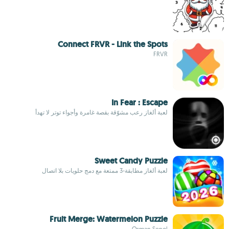
Connect FRVR - Link the Spots
FRVR
In Fear : Escape
لعبة ألغاز رعب مشوّقة بقصة غامرة وأجواء توتر لا تهدأ
Sweet Candy Puzzle
لعبة ألغاز مطابقة-3 ممتعة مع دمج حلويات بلا اتصال
Fruit Merge: Watermelon Puzzle
Osman Senol