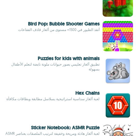
Bird Pop: Bubble Shooter Games
أنقذ الطيور في 1500+ مستوى من ألغاز قاذف الفقاعات
Puzzles for kids with animals
تطبيق ألغاز تعليمي بصور حيوانات ملونة نابضة لتعلم الأطفال
بسهولة
Hex Chains
لعبة ألغاز سداسية استراتيجية بسلاسل مطابقة وبطاقات مكافأة
Sticker Notebook: ASMR Puzzle
لعبة ألغاز هادئة ومريحة وخفيفة لترتيب الملصقات بعناصر ASMR