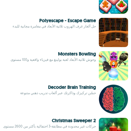
Polyescape - Escape Game
حل ألغاز غرف الهروب ثلاثية الأبعاد في مغامرة مجانية للبدء
Monsters Bowling
وحوش ثلاثية الأبعاد لعبة بولينغ مع فيزياء واقعية و100 مستوى
Decoder Brain Training
حسّن تركيزك وذاكرتك عبر ألعاب تدريب ذهني متنوعة
Christmas Sweeper 2
حركات غير محدودة في مطابقة-3 احتفالية بأكثر من 2600 مستوى