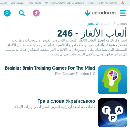
ARES: THE IRON VANGUARD
MY HERO ACADEMIA UNITED SURVIVAL
TICKET HERO
تطبيقات VPN
ALE GD
ANDROID
/
الألعاب
/
ألعاب الألغاز
ألعاب الألغاز - 246
اختبر ذكاءك مع أفضل ألعاب الألغاز المجانية للأندرويد. انغمس في تحديات ربط ثلاثة
عناصر مشوقة، وألعاب دمج، ولعبة ماجونغ الكلاسيكية، أو ألغاز ذهنية معقدة. من الألغاز
البسيطة التي تساعدك على الاسترخاء إلى الألعاب التي تدفعك للتفكير، هناك ما يناسب
كل مزاج. طابق، وحل، وأكمل المستويات في أي وقت.
Brainia : Brain Training Games For The Mind
First Century Thinking LLC
Гра в слова Українською
كلمات متقاطعة أوكرانية لتعزيز المفردات ومهارات الإملاء