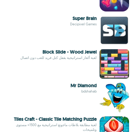
Super Brain
Decipixel Games
Block Slide - Wood Jewel
لعبة ألغاز استراتيجية بقفل كتل فريد للعب دون اتصال
Mr Diamond
bdshahab
Tiles Craft - Classic Tile Matching Puzzle
لعبة مطابقة بلاطات ماجونغ استراتيجية مع 1500+ مستوى
وتلميحات