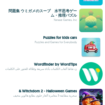
問題集 ウミガメのスープ 水平思考ゲー
ム・推理パズル
Yanase Games, Inc.
Puzzles for kids cars
Puzzles and Games for Everybody
Wordfinder by WordTips
زد نقاط ألعاب الكلمات بأداة سريعة وفعّالة للعثور على الكلمات
Witchdom 2 - Halloween Games &
سحرية مطابقة-3 مغامرة ألغاز حلوى بطابع هالوين مخيف