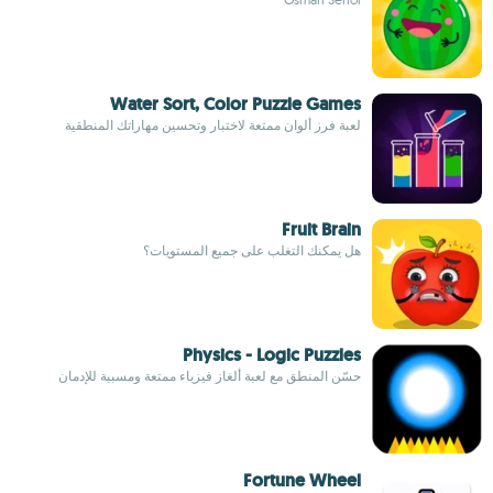
Water Sort, Color Puzzle Games
لعبة فرز ألوان ممتعة لاختبار وتحسين مهاراتك المنطقية
Fruit Brain
هل يمكنك التغلب على جميع المستويات؟
Physics - Logic Puzzles
حسّن المنطق مع لعبة ألغاز فيزياء ممتعة ومسببة للإدمان
Fortune Wheel