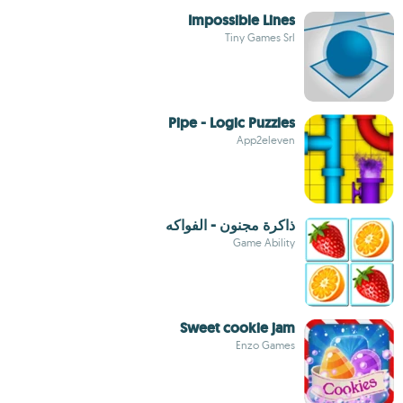
Impossible Lines
Tiny Games Srl
Pipe - Logic Puzzles
App2eleven
ذاكرة مجنون - الفواكه
Game Ability
Sweet cookie jam
Enzo Games