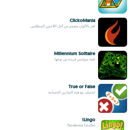
ClickoMania
لغز بالألوان مصمم من أجل اللاعبين المتطلبين
Millennium Solitaire
لعبة سوليتير فريدة من نوعها
True or False
لتتسلى مع هذه التمارين الحسابية
Lingo!
Pandereta Estudio.