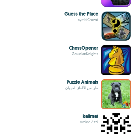
Guess the Place
symblCrowd
ChessOpener
GaussianKnights
Puzzle Animals
طن من الألغاز الحيوان
kalimat
Amine Azzi