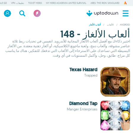
ARES: THE IRON VANGUARD
MY HERO ACADEMIA UNITED SURVIVAL
TICKET HERO
تطبيقات VPN
ALE GD
ANDROID
/
الألعاب
/
ألعاب الألغاز
ألعاب الألغاز - 148
اختبر ذكاءك مع أفضل ألعاب الألغاز المجانية للأندرويد. انغمس في تحديات ربط ثلاثة
عناصر مشوقة، وألعاب دمج، ولعبة ماجونغ الكلاسيكية، أو ألغاز ذهنية معقدة. من الألغاز
البسيطة التي تساعدك على الاسترخاء إلى الألعاب التي تدفعك للتفكير، هناك ما يناسب
كل مزاج. طابق، وحل، وأكمل المستويات في أي وقت.
Texas Hazard
Trapped
Diamond Tap
Manger Enterprises