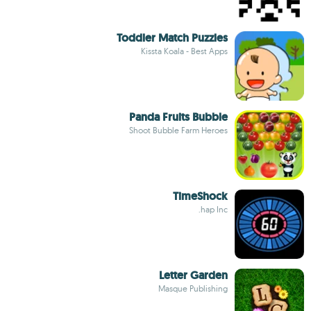
Toddler Match Puzzles
Kissta Koala - Best Apps
Panda Fruits Bubble
Shoot Bubble Farm Heroes
TimeShock
hap Inc.
Letter Garden
Masque Publishing