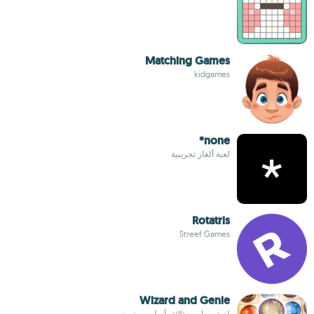
Matching Games
kidgames
none*
لعبة ألغاز تجريبية
Rotatris
Streef Games
Wizard and Genie
لعبة ربط بين ثلاثة بأسلوب متميز