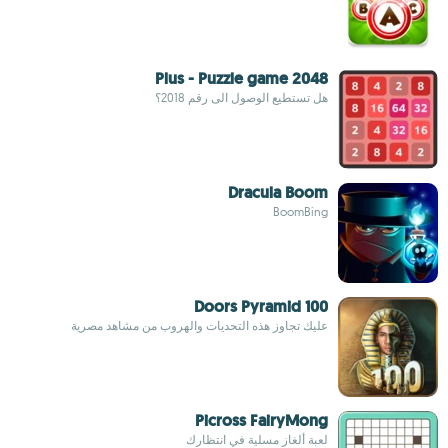
2048 Plus - Puzzle game
هل تستطيع الوصول الى رقم 2018؟
Dracula Boom
BoomBing
100 Doors Pyramid
عليك تجاوز هذه التحديات والهروب من مشاهد مصرية
Picross FairyMong
لعبة ألغاز مسلية في انتظارك