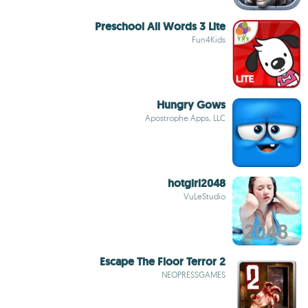
Preschool All Words 3 Lite
Fun4Kids
Hungry Gows
Apostrophe Apps, LLC
hotgirl2048
VuLeStudio
Escape The Floor Terror 2
NEOPRESSGAMES