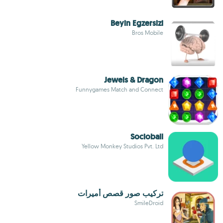
Beyin Egzersizi
Bros Mobile
Jewels & Dragon
Funnygames Match and Connect
Socioball
Yellow Monkey Studios Pvt. Ltd
تركيب صور قصص أميرات
SmileDroid