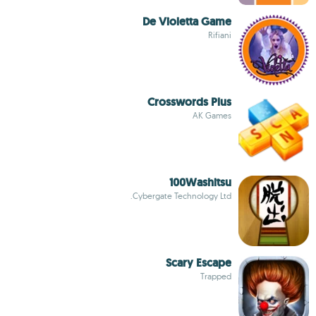
De Violetta Game
Rifiani
Crosswords Plus
AK Games
100Washitsu
Cybergate Technology Ltd.
Scary Escape
Trapped