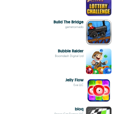
Build The Bridge
gametornado
Bubble Raider
Boomdash Digital Ltd
Jelly Flow
Eva LLC
bloq
Space Cat Games LLC