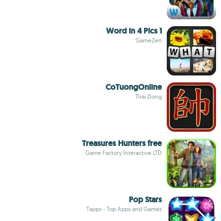
1 Word in 4 Pics
GameZen
CoTuongOnline
Thai Dong
Treasures Hunters free
Game Factory Interactive LTD
Pop Stars
Tapps - Top Apps and Games