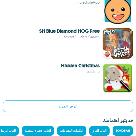
IncredibleApp!
SH Blue Diamond HOG Free
SecretBuilders Games
Hidden Christmas
baldinio
عرض المزيد
قد يثير اهتمامك
SOKOBAN
ألعاب الفرز
الكلمات المتقاطعة
ألعاب الأشياء المخفية
ألعاب الربط ب