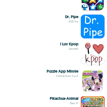
Dr. Pipe
SUD Inc.
I Luv Kpop
Lanytek
Puzzle App Minnie
Clementoni S.p.A.
Pikachua-Animal
Bao Vi