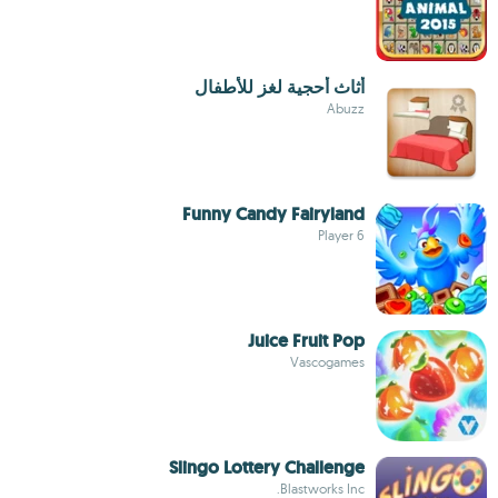
أثاث أحجية لغز للأطفال
Abuzz
Funny Candy Fairyland
6 Player
Juice Fruit Pop
Vascogames
Slingo Lottery Challenge
Blastworks Inc.