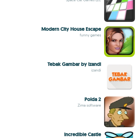
Modern City House Escape
funny games
Tebak Gambar by Izandi
izandi
Polda 2
Zima software
Incredible Castle