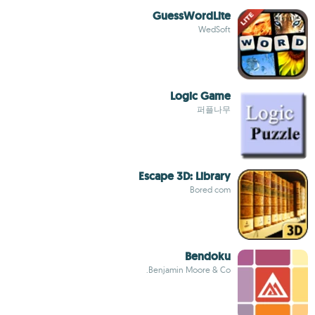
GuessWordLite
WedSoft
Logic Game
퍼플나무
Escape 3D: Library
Bored com
Bendoku
Benjamin Moore & Co.