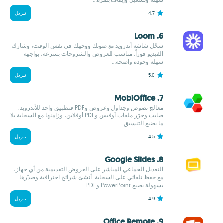
4.7
تنزيل
6. Loom
سجّل شاشة أندرويد مع صوتك ووجهك في نفس الوقت، وشارك
الفيديو فوراً. مناسب للعروض والشروحات بسرعة، بواجهة
سهلة وجودة واضحة...
5.0
تنزيل
7. MobiOffice
معالج نصوص وجداول وعروض وPDF فتطبيق واحد للأندرويد.
صايب وحرّر ملفات أوفيس وPDF أوفلاين، وزامنها مع السحابة بلا
ما يضيع التنسيق...
4.5
تنزيل
8. Google Slides
التعديل الجماعي المباشر على العروض التقديمية من أي جهاز،
مع حفظ تلقائي على السحابة. أنشئ شرائح احترافية وصدّرها
بسهولة بصيغ PowerPoint وPDF...
4.9
تنزيل
9. Office Remote