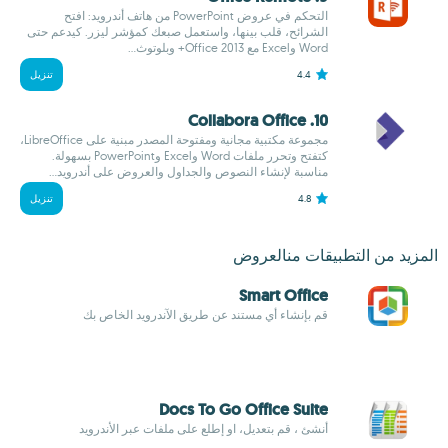
التحكم في عروض PowerPoint من هاتف أندرويد: افتح
الشرائح، قلب بينها، واستعمل صبعك كمؤشر ليزر. كيدعم حتى
Word وExcel مع Office 2013+ وبلوتوث...
4.4
تنزيل
10. Collabora Office
مجموعة مكتبية مجانية ومفتوحة المصدر مبنية على LibreOffice،
كتفتح وتحرر ملفات Word وExcel وPowerPoint بسهولة.
مناسبة لإنشاء النصوص والجداول والعروض على أندرويد...
4.8
تنزيل
المزيد من التطبيقات منالعروض
Smart Office
قم بإنشاء أي مستند عن طريق الآندرويد الخاص بك
Docs To Go Office Suite
أنشئ ، قم بتعديل، او إطلع على ملفات عبر الأندرويد