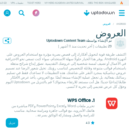
ARES: THE IRON VANGUARD
MY HERO ACADEMIA UNITED SURVIVAL
TICKET HERO
تطبيقات VPN
ALE GD
/
ANDROID
العروض
العروض
تم الإنشاء بواسطة
Uptodown Content Team
29 تطبيقات
( آخر تحديث:منذ 11 أشهر )
اكتشف طريقة قوية لتحويل أفكارك إلى قصص بصرية مؤثرة مع استخدام العروض على
أجهزة Android. يوفر هذا الخيار حلولًا سهلة الاستخدام، سواء كنت تسعى نحو الاحترافية
في الأعمال أو تضيف لمسة شخصية إلى عروضك التقديمية. تصوّر إبداع شرائح مذهلة
باستخدام قوالب متنوعة وقابلة للتخصيص لتناسب رؤيتك. تخيل شعور الرضا عند تصميم
عروض ديناميكية بمجرد النقر على شاشتك. هذه التطبيقات لا تساعدك فقط في تسليم
رسالتك بفعالية، بل تجعل عملية الإنشاء ممتعة أيضًا. مع العروض، يأخذ عرض الأفكار
طابعًا إبداعيًا جديدًا. هل أنت مستعد للارتقاء بمحتواك؟ قم بالتنزيل من Uptodown اليوم
وحوّل كل عرض تقديمي إلى تجربة لا تُنسى.
1. WPS Office
تحرير ملفات Word وExcel وPowerPoint وPDF مباشرة من
هاتفك الأندرويد، مع قوالب جاهزة ومزامنة سحابية. مناسب
للدراسة والعمل ومشاركة الوثائق بسرعة...
4.3
تنزيل