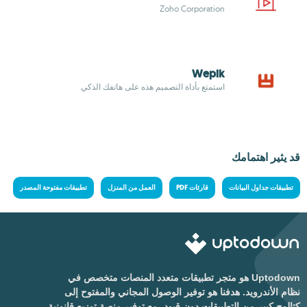
Zoho Corporation
Wepik
استمتع بأداة التصميم هذه على هاتفك الذكي
قد يثير اهتمامك
تطبيقات جداول البيانات
قارئات PDF
العمل من المنزل
تطبيقات مفتوحة المصدر
Uptodown هو متجر تطبيقات متعدد المنصات متخصص في
نظام الأندرويد. هدفنا هو توفير الوصول المجاني والمفتوح إلى
كتالوج كبير من التطبيقات دون قيود، مع توفير منصة توزيع قانونية