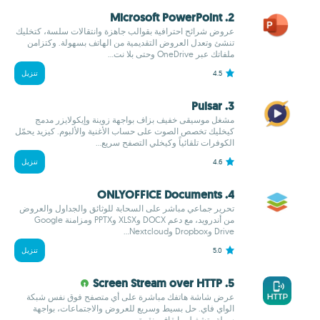
2. Microsoft PowerPoint
عروض شرائح احترافية بقوالب جاهزة وانتقالات سلسة، كتخليك
تنشئ وتعدل العروض التقديمية من الهاتف بسهولة. وكتزامن
ملفاتك عبر OneDrive وحتى بلا نت...
4.5
تنزيل
3. Pulsar
مشغل موسيقى خفيف بزاف بواجهة زوينة وإيكولايزر مدمج
كيخليك تخصص الصوت على حساب الأغنية والألبوم. كيزيد يحمّل
الكوفرات تلقائياً وكيخلي التصفح سريع...
4.6
تنزيل
4. ONLYOFFICE Documents
تحرير جماعي مباشر على السحابة للوثائق والجداول والعروض
من أندرويد، مع دعم DOCX وXLSX وPPTX ومزامنة Google
Drive وDropbox وNextcloud...
5.0
تنزيل
5. Screen Stream over HTTP
عرض شاشة هاتفك مباشرة على أي متصفح فوق نفس شبكة
الواي فاي. حل بسيط وسريع للعروض والاجتماعات، بواجهة
سهلة وتشغيل وإيقاف بنقرة...