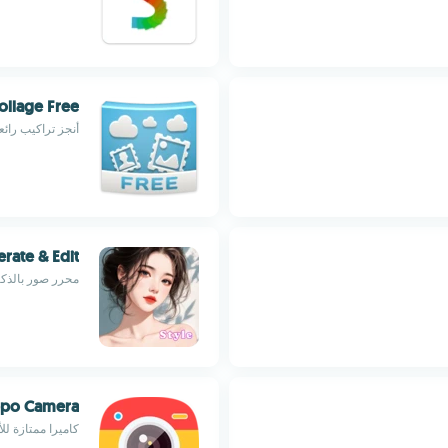
ollage Free
أنجز تراكيب رائ
rate & Edit
محرر صور بالذكا
po Camera
كاميرا ممتازة للأ