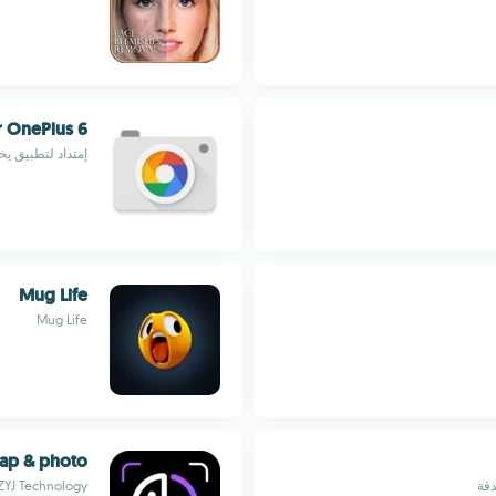
 OnePlus 6
إمتداد لتطبيق يخص آلة تص
Mug Life
Mug Life
wap & photo
دقة
ZYJ Technology