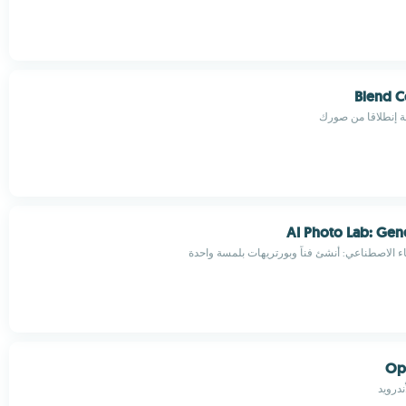
Blend C
عة إنطلاقا من صورك
AI Photo Lab: Gene
ء الاصطناعي: أنشئ فناً وبورتريهات بلمسة واحدة
Op
ندرويد