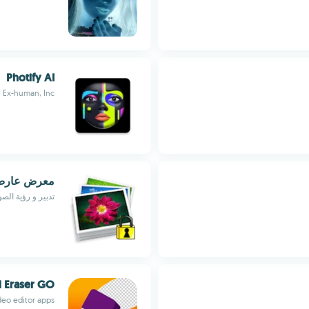
Photify AI
Ex-human, Inc
معرض عار
تدبير و رؤية ال
 Eraser GO
deo editor apps