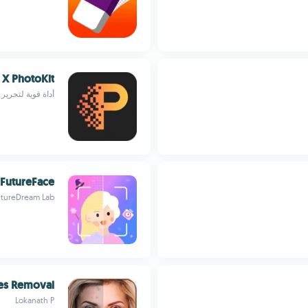
X PhotoKit
أداة قوية لتحرير ال
FutureFace
utureDream Lab
es Removal
Lokanath P