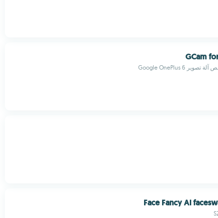
GCam for
وير Google OnePlus 6
Face Fancy AI faces
S