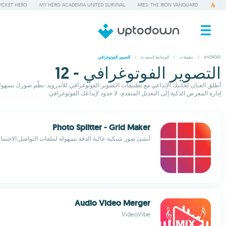
TICKET HERO
MY HERO ACADEMIA UNITED SURVIVAL
ARES: THE IRON VANGUARD
ANDROID
/
تطبيقات
/
الوسائط المتعددة
/
التصوير الفوتوغرافي
التصوير الفوتوغرافي - 12
أطلق العنان لجانبك الإبداعي مع تطبيقات التصوير الفوتوغرافي للأندرويد. نظّم صورك بسهول
إدارة المعرض الذكية إلى التعديل المتقدم، لا حدود لإبداعك الفوتوغرافي.
Photo Splitter - Grid Maker
أنشئ صور شبكية عالية الدقة بسهولة لملفات التواصل الاجتما
Audio Video Merger
VideoVibe