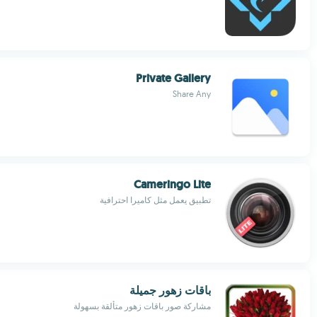
Private Gallery
Share Any
Cameringo Lite
تطبيق يعمل مثل كاميرا احترافية
باقات زهور جميلة
مشاركة صور باقات زهور متألقة بسهولة