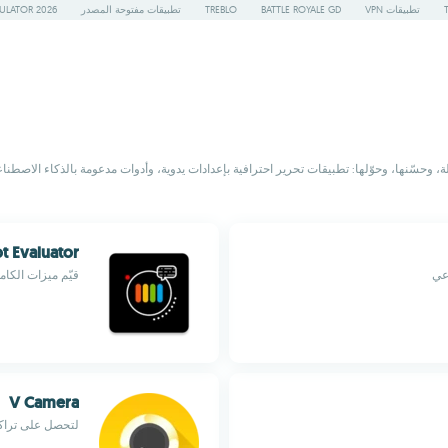
تطبيقات VPN
BATTLE ROYALE GD
TREBLO
تطبيقات مفتوحة المصدر
ULATOR 2026
ة، وحسّنها، وحوّلها: تطبيقات تحرير احترافية بإعدادات يدوية، وأدوات مدعومة بالذكاء الاص
t Evaluator
عي
قيّم ميزات الكام
V Camera
لتحصل على تراك