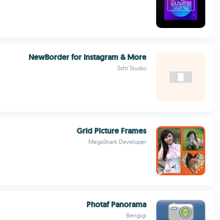
NewBorder for Instagram & More
Ssht Studio
Grid Picture Frames
MegaShark Developer
Photaf Panorama
Bengigi