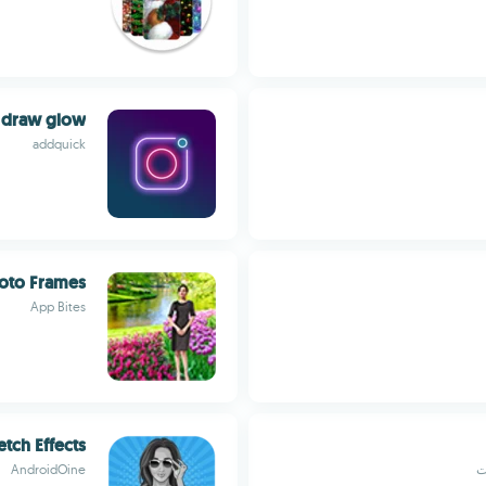
: draw glow
addquick
oto Frames
App Bites
etch Effects
ت
AndroidOine