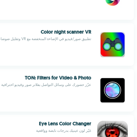
Color night scanner VR
تطبيق صور/فيديو في الإضاءة المنخفضة مع VR وتقليل ضوضاء وتحرير
TON: Filters for Video & Photo
عزّز حضورك على وسائل التواصل بفلاتر صور وفيديو احترافية
Eye Lens Color Changer
غيّر لون عينيك بدرجات نابضة وواقعية