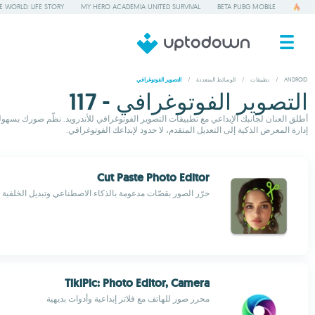
 WORLD: LIFE STORY
MY HERO ACADEMIA UNITED SURVIVAL
BETA PUBG MOBILE
ANDROID
/
تطبيقات
/
الوسائط المتعددة
/
التصوير الفوتوغرافي
التصوير الفوتوغرافي - 117
أطلق العنان لجانبك الإبداعي مع تطبيقات التصوير الفوتوغرافي للأندرويد. نظّم صورك بسهول
إدارة المعرض الذكية إلى التعديل المتقدم، لا حدود لإبداعك الفوتوغرافي.
Cut Paste Photo Editor
حرّر الصور بقصّات مدعومة بالذكاء الاصطناعي وتبديل الخلفية
TikiPic: Photo Editor, Camera
محرر صور للهاتف مع فلاتر إبداعية وأدوات بديهية