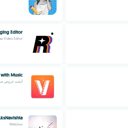
ging Editor
p Video Editor
with Music
أنشئ عروض صور 
AksNavishta - عکس نوش
WebJow