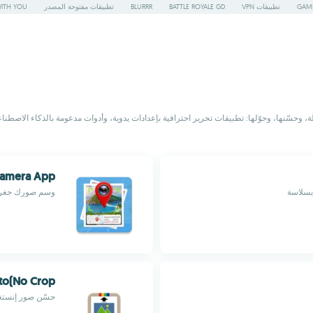
GAME
تطبيقات VPN
BATTLE ROYALE GD
BLURRR
تطبيقات مفتوحة المصدر
WITH YOU
ة، وحسّنها، وحوّلها: تطبيقات تحرير احترافية بإعدادات يدوية، وأدوات مدعومة بالذكاء الاص
amera App
 بسلاسة
وسم صورك جغرافي
to(No Crop)
حسّن صور إنستغر