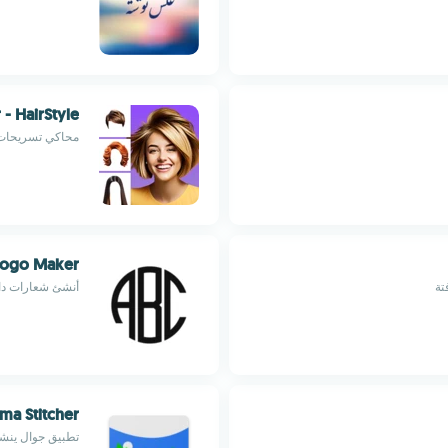
 - HairStyle
محاكي تسريحات 
 Logo Maker
تة
أنشئ شعارات دا
ma Stitcher
تطبيق جوال ينشئ 