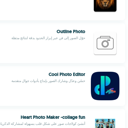
Outline Photo
حوّل الصور إلى فن عبر إبراز الحدود بدقة لنتائج مذهلة
Cool Photo Editor
حسّن وعدّل وشارك الصور بإبداع بأدوات جوال متقدمة
Heart Photo Maker -collage fun
أنشئ كولاجات صور على شكل قلب بسهولة لمشاركة الذكريا