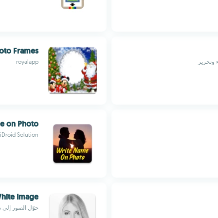
hoto Frames
royalapp
e on Photo
iDroid Solution
White Image
حوّل الصور إلى 