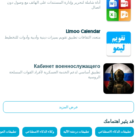
أداة شاملة لتحرير وإدارة المستندات على الهاتف مع وصول دون
اتصال
Limoo Calendar
متعدد الثقافات تطبيق تقويم بميزات دينية وأدبية وأدوات للتخطيط
Кабинет военнослужащего
تطبيق أساسي لدعم الخدمة العسكرية لأفراد القوات المسلحة
الروسية
عرض المزيد
قد يثير اهتمامك
تطبيقات الذكاء الاصطناعي
تطبيقات دردشة الآلية
وكلاء الذكاء الاصطناعي
تطبيقات العود