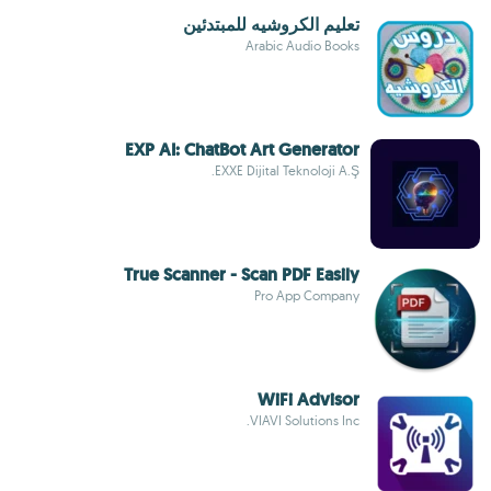
تعليم الكروشيه للمبتدئين
Arabic Audio Books
EXP AI: ChatBot Art Generator
EXXE Dijital Teknoloji A.Ş.
True Scanner - Scan PDF Easily
Pro App Company
WiFi Advisor
VIAVI Solutions Inc.