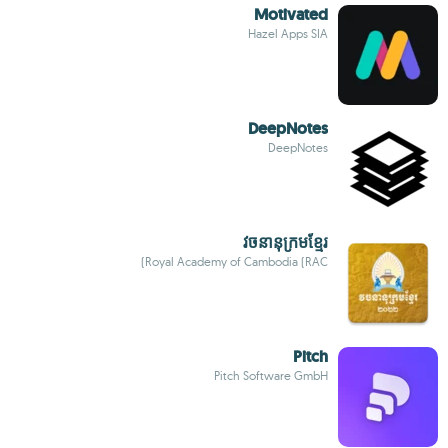
Motivated
Hazel Apps SIA
DeepNotes
DeepNotes
វចនានុក្រមខ្មែរ
Royal Academy of Cambodia (RAC)
Pitch
Pitch Software GmbH