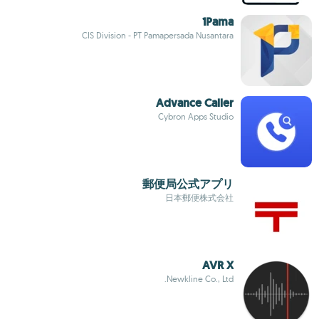
1Pama
CIS Division - PT Pamapersada Nusantara
Advance Caller
Cybron Apps Studio
郵便局公式アプリ
日本郵便株式会社
AVR X
Newkline Co., Ltd.