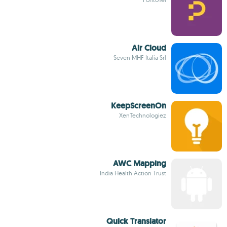
Air Cloud
Seven MHF Italia Srl
KeepScreenOn
XenTechnologiez
AWC Mapping
India Health Action Trust
Quick Translator