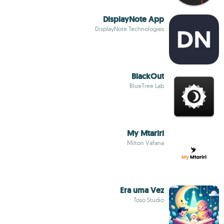
DisplayNote App
DisplayNote Technologies
BlackOut
BlueTree Lab
My Mtariri
Milton Vafana
Era uma Vez
Toso Studio