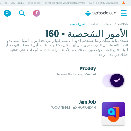
ARES: THE IRON VANGUARD
MY HERO ACADEMIA UNITED SURVIVAL
TICKET HERO
تطبيقات VPN
ALE GD
ANDROID
/
تطبيقات
/
الإنتاجية
/
الأمور الشخصية
الأمور الشخصية - 160
ستجد هنا تطبيقات ربما تستخدمها دون أن تنتبه إليها والتي تجعل يومك أسهل. مساعدو
الذكاء الاصطناعي الذين يجيبون على أي سؤال فورًا، وتطبيقات تأمل للحظات الهدوء، أو
أدوات لتتبع العادات وتحسين صحتك. حدد الأهداف، راقب التقدم، أو حافظ على تنظيم
حياتك في مكان واحد.
Proddy
Thomas Wolfgang Menzel
Jam Job
ООО "ВФМ ТЕХНОЛОДЖИ"