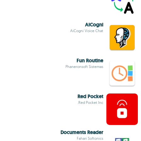
AiCogni
AiCogni Voice Chat
Fun Routine
Phaneronsoft Sistemas
Red Pocket
Red Pocket Inc.
Documents Reader
Fahari Softonics