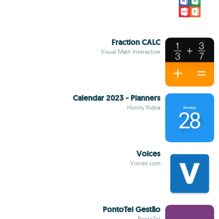
Fraction CALC
Visual Math Interactive
Calendar 2023 - Planners
Honiry Xidoa
Voices
Voices.com
PontoTel Gestão
PontoTel