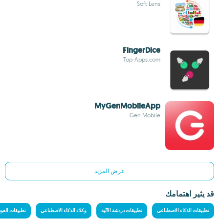
Soft Lens
FingerDice
Top-Apps.com
MyGenMobileApp
Gen Mobile
عرض المزيد
قد يثير اهتمامك
تطبيقات الذكاء الاصطناعي
تطبيقات دردشة الآلية
وكلاء الذكاء الاصطناعي
تطبيقات العود