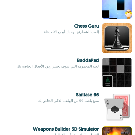
Chess Guru
إلعب الشطرنج لوحدك أو مع الأصدقاء
BuddaPad
لعبة المحمومة التي سوف تختبر ردود الأفعال الخاصة بك
66 Santase
تمتع بلعب 66 من الهاتف الذكي الخاص بك
Weapons Builder 3D Simulator
إلتقط سلاحك ولتبدأ إطلاق النار