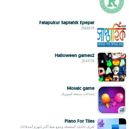
Fatapukur Saptahik Epepar
2568879
Halloween games2
2645778
Mosaic game
إنشاءات ممتعة للموزيك
Piano For Tiles
لعزف أغانيك المفضلة وجمع نقط أكثر لتهزم أصدقاءك