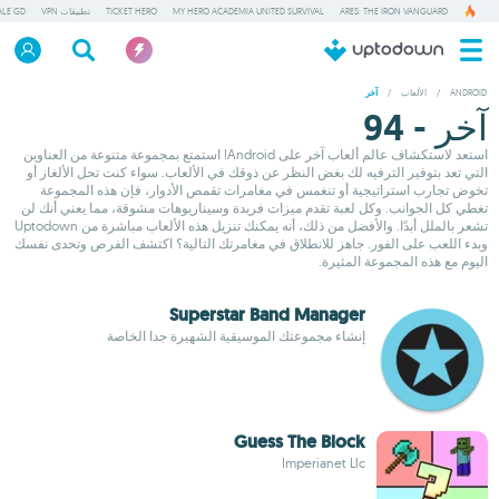
ARES: THE IRON VANGUARD
MY HERO ACADEMIA UNITED SURVIVAL
TICKET HERO
تطبيقات VPN
ALE GD
ANDROID
/
الألعاب
/
آخر
آخر - 94
استعد لاستكشاف عالم ألعاب آخر على Android! استمتع بمجموعة متنوعة من العناوين
التي تعد بتوفير الترفيه لك بغض النظر عن ذوقك في الألعاب. سواء كنت تحل الألغاز أو
تخوض تجارب استراتيجية أو تنغمس في مغامرات تقمص الأدوار، فإن هذه المجموعة
تغطي كل الجوانب. وكل لعبة تقدم ميزات فريدة وسيناريوهات مشوقة، مما يعني أنك لن
تشعر بالملل أبدًا. والأفضل من ذلك، أنه يمكنك تنزيل هذه الألعاب مباشرة من Uptodown
وبدء اللعب على الفور. جاهز للانطلاق في مغامرتك التالية؟ اكتشف الفرص وتحدى نفسك
اليوم مع هذه المجموعة المثيرة.
Superstar Band Manager
إنشاء مجموعتك الموسيقية الشهيرة جدا الخاصة
Guess The Block
Imperianet Llc