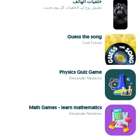
خلفيات الهاتف
تطبيق روع لي الخلفيات كل يوم تحديث
Guess the song
Cool Future
Physics Quiz Game
Alexander Nesterov
Math Games - learn mathematics
Alexander Nesterov