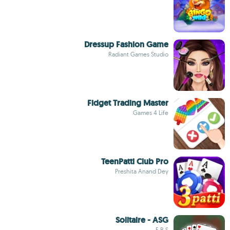
Dressup Fashion Game
Radiant Games Studio
Fidget Trading Master
Games 4 Life
TeenPatti Club Pro
Preshita Anand Dey
Solitaire - ASG
E.B.S.