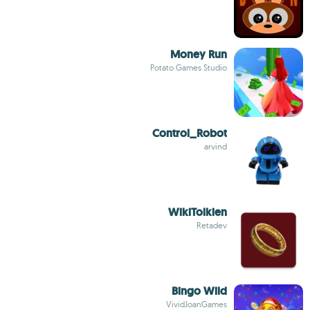
Money Run
Potato Games Studio
Control_Robot
arvind
WikiTolkien
Retadev
Bingo Wild
VividJoanGames