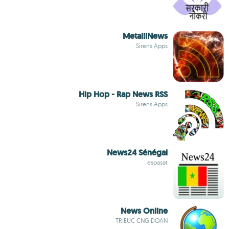
MetalliNews
Sirens Apps
Hip Hop - Rap News RSS
Sirens Apps
News24 Sénégal
espasat
News Online
TRIEUC CNG DOAN