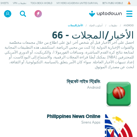
BETA PUBG MOBILE
MY HERO ACADEMIA UNITED SURVIVAL
TOCA BOCA WORLD
تطبيقات VPN
 SHEETS
ANDROID
/
تطبيقات
/
أسلوب الحياة
/
الأخبار/المجلات
الأخبار/المجلات - 66
احصل على آخر الأخبار قبل أي شخص آخر: ابقَ على اطلاع من خلال مجمعات مخصّّصة
والقنوات الإخبارية الدولية. إذا كنت من محبي الرياضة، استكشف هذه التطبيقات المجانية
لمتابعة نتائج كرة القدم المباشرة، وسباقات الفورمولا 1، والكريكيت، أو الدوري الأمريكي
للمحترفين (NBA). يمكنك أيضًا قراءة المجلات الرقمية، والاستماع إلى البودكاست، أو
إعداد تنبيهات الأخبار العاجلة. سواء كان الأمر يتعلق بالسياسة، التكنولوجيا، أو الثقافة،
ابحث عن مصدرك الموثوق.
ক্রিকেট লাইভ স্ট্রিমিং
Android
Philippines News Online
Sirens Apps