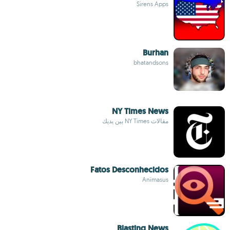
Sirens Apps
Burhan
bhatandsons
NY Times News
مقالات NY Times بين يديك
Fatos Desconhecidos
Animasus
Blasting News