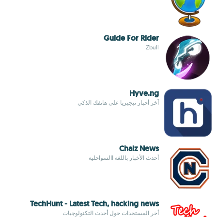
Guide For Rider
Zbull
Hyve.ng
آخر أخبار نيجيريا على هاتفك الذكي
Chalz News
أحدث الأخبار باللغة االسواحلية
TechHunt - Latest Tech, hacking news
أخر المستجدات حول أحدث التكنولوجيات