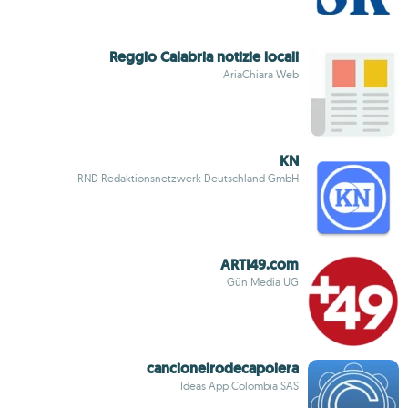
Reggio Calabria notizie locali
AriaChiara Web
KN
RND Redaktionsnetzwerk Deutschland GmbH
ARTI49.com
Gün Media UG
cancioneirodecapoiera
Ideas App Colombia SAS