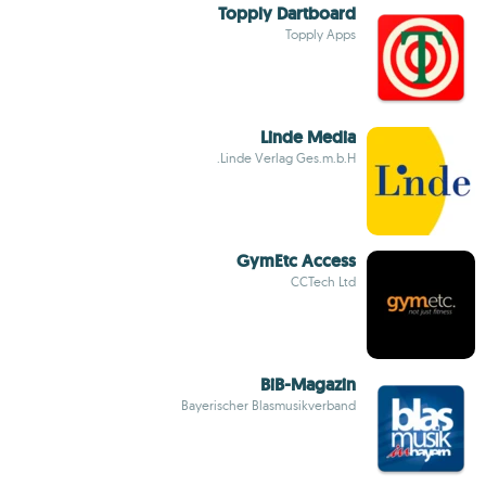
Topply Dartboard
Topply Apps
Linde Media
Linde Verlag Ges.m.b.H.
GymEtc Access
CCTech Ltd
BiB-Magazin
Bayerischer Blasmusikverband