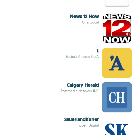
News 12 Now
ChartLocal
L
Società Athesis S.p.A.
Calgary Herald
Postmedia Network INC.
SauerlandKurier
Ippen Digital