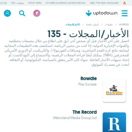
ARES: THE IRON VANGUARD
MY HERO ACADEMIA UNITED SURVIVAL
TICKET HERO
تطبيقات VPN
ALE GD
ANDROID
/
تطبيقات
/
أسلوب الحياة
/
الأخبار/المجلات
الأخبار/المجلات - 135
احصل على آخر الأخبار قبل أي شخص آخر: ابقَ على اطلاع من خلال مجمعات مخصّّصة
والقنوات الإخبارية الدولية. إذا كنت من محبي الرياضة، استكشف هذه التطبيقات المجانية
لمتابعة نتائج كرة القدم المباشرة، وسباقات الفورمولا 1، والكريكيت، أو الدوري الأمريكي
للمحترفين (NBA). يمكنك أيضًا قراءة المجلات الرقمية، والاستماع إلى البودكاست، أو
إعداد تنبيهات الأخبار العاجلة. سواء كان الأمر يتعلق بالسياسة، التكنولوجيا، أو الثقافة،
ابحث عن مصدرك الموثوق.
Rowdie
Play Europe
The Record
Metroland Media Group Ltd.