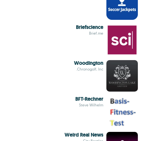
Briefscience
Brief.me
Woodington
Chronogolf, Inc.
BFT-Rechner
Steve Wilhelm
Weird Real News
City Beetles