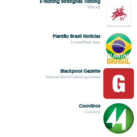
E-tidning Strengnäs Tidning
NTM AB
Plantão Brasil Notícias
FootballReal Apps
Blackpool Gazette
National World Publishing Limited
Coovilros
Coovilros