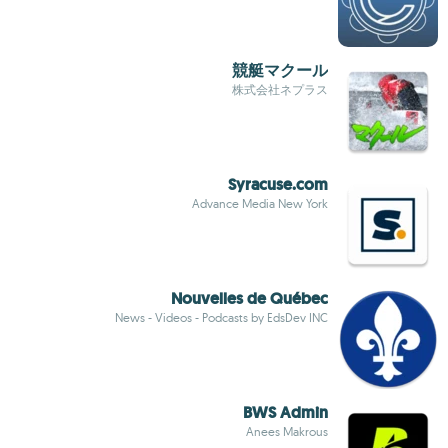
競艇マクール
株式会社ネプラス
Syracuse.com
Advance Media New York
Nouvelles de Québec
News - Videos - Podcasts by EdsDev INC
BWS Admin
Anees Makrous