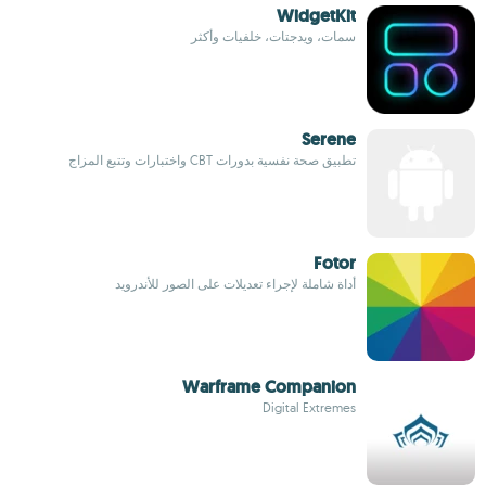
WidgetKit
سمات، ويدجتات، خلفيات وأكثر
Serene
تطبيق صحة نفسية بدورات CBT واختبارات وتتبع المزاج
Fotor
أداة شاملة لإجراء تعديلات على الصور للأندرويد
Warframe Companion
Digital Extremes