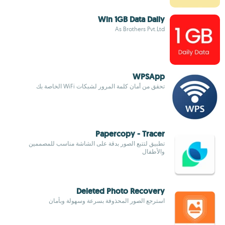
Win 1GB Data Daily
As Brothers Pvt.Ltd
WPSApp
تحقق من أمان كلمة المرور لشبكات WiFi الخاصة بك
Papercopy - Tracer
تطبيق لتتبع الصور بدقة على الشاشة مناسب للمصممين
والأطفال
Deleted Photo Recovery
استرجع الصور المحذوفة بسرعة وسهولة وبأمان