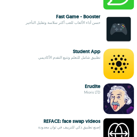
Fast Game - Booster
حسن أداء الألعاب للعب أكثر سلاسة وتقليل التأخير
Student App
تطبيق شامل للتعلم وتتبع التقدم الأكاديمي
Erudite
Mioris LTD
REFACE: face swap videos
إصنع تطبيق ذكي للتزييف في ثوان معدودة