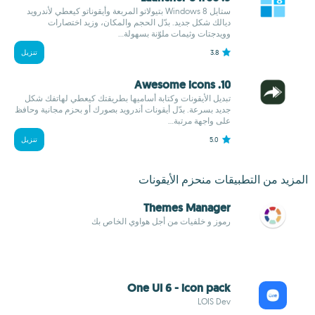
ستايل Windows 8 بتيولاتو المربعة وأيقوناتو كيعطي لأندرويد
ديالك شكل جديد. بدّل الحجم والمكان، وزيد اختصارات
وويدجتات وثيمات ملوّنة بسهولة...
3.8
تنزيل
10. Awesome icons
تبديل الأيقونات وكتابة أساميها بطريقتك كيعطي لهاتفك شكل
جديد بسرعة. بدّل أيقونات أندرويد بصورك أو بحزم مجانية وحافظ
على واجهة مرتبة...
5.0
تنزيل
المزيد من التطبيقات منحزم الأيقونات
Themes Manager
رموز و خلفيات من أجل هواوي الخاص بك
One UI 6 - icon pack
LOIS Dev