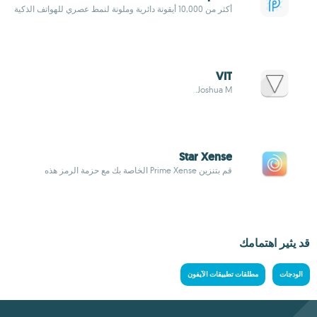
أكثر من 10,000 أيقونة دائرية وملونة لنمط عصري للهواتف الذكية
VIT
Joshua M.
Star Xense
قم بتنزين Prime Xense الخاصة بك مع حزمة الرمز هذه
قد يثير اهتمامك
الودجات
مطلقات تطبيقات الآيفون