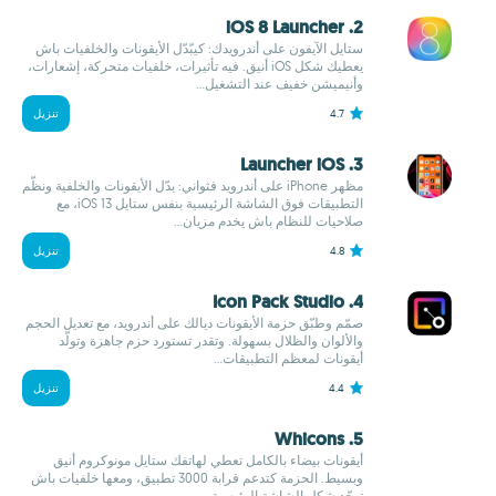
2. iOS 8 Launcher
ستايل الآيفون على أندرويدك: كيبّدّل الأيقونات والخلفيات باش
يعطيك شكل iOS أنيق. فيه تأثيرات، خلفيات متحركة، إشعارات،
وأنيميشن خفيف عند التشغيل...
4.7
تنزيل
3. Launcher iOS
مظهر iPhone على أندرويد فثواني: بدّل الأيقونات والخلفية ونظّم
التطبيقات فوق الشاشة الرئيسية بنفس ستايل iOS 13، مع
صلاحيات للنظام باش يخدم مزيان...
4.8
تنزيل
4. Icon Pack Studio
صمّم وطبّق حزمة الأيقونات ديالك على أندرويد، مع تعديل الحجم
والألوان والظلال بسهولة. وتقدر تستورد حزم جاهزة وتولّد
أيقونات لمعظم التطبيقات...
4.4
تنزيل
5. Whicons
أيقونات بيضاء بالكامل تعطي لهاتفك ستايل مونوكروم أنيق
وبسيط. الحزمة كتدعم قرابة 3000 تطبيق، ومعها خلفيات باش
توحّد شكل الشاشة الرئيسية...