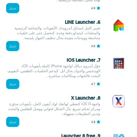
4.9
تنزيل
6. LINE Launcher
تغيير كامل لستايل أندرويدك: الأيقونات، والشاشة الرئيسية
والمجلدات كيتبدلو دفعة وحدة. كتحصل حتى على خلفيات
متناسقة وويدجات مفيدة بحال تنظيف الجهاز بلمسة...
4.6
تنزيل
7. iOS Launcher
حوّل أندرويد ديالك لواجهة iPhone كاملة بأيقونات iOS،
الويدجتس والدوك بحال آبل. كيدعم الخلفيات، الطقس، التقويم،
البحث فالجهات ومكالمات مباشرة...
4.7
تنزيل
8. X Launcher
واجهة iOS 13 كتعطي لهاتفك لوك آيفون كامل، بأيقونات مدوّرة
ومركز تحكم سريع. بدّل الشكل فثواني ووصل للطقس والبحث
وتدبير التطبيقات بسهولة...
4.8
تنزيل
9. Launcher 8 free