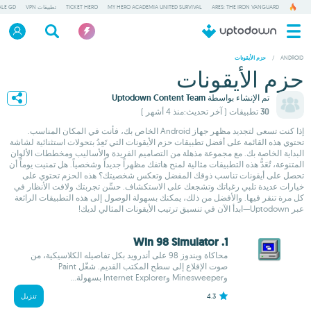
ARES: THE IRON VANGUARD
MY HERO ACADEMIA UNITED SURVIVAL
TICKET HERO
تطبيقات VPN
ALE GD
/
ANDROID
حزم الأيقونات
حزم الأيقونات
تم الإنشاء بواسطة
Uptodown Content Team
30 تطبيقات
( آخر تحديث:منذ 4 أشهر )
إذا كنت تسعى لتجديد مظهر جهاز Android الخاص بك، فأنت في المكان المناسب.
تحتوي هذه القائمة على أفضل تطبيقات حزم الأيقونات التي تَعِدُ بتحولات استثنائية لشاشة
البداية الخاصة بك. مع مجموعة مذهلة من التصاميم الفريدة والأساليب ومخططات الألوان
المتنوعة، تُعَدُّ هذه التطبيقات مثالية لمنح هاتفك مظهراً جديداً وشخصياً. هل تمنيت يوماً أن
تحصل على أيقونات تناسب ذوقك المفضل وتعكس شخصيتك؟ هذه الحزم تحتوي على
خيارات عديدة تلبي رغباتك وتشجعك على الاستكشاف. حسِّن تجربتك ولافت الأنظار في
كل مرة تنقر فيها. والأفضل من ذلك، يمكنك بسهولة الوصول إلى هذه التطبيقات الرائعة
عبر Uptodown—ابدأ الآن في تنسيق ترتيب الأيقونات المثالي لديك!
1. Win 98 Simulator
محاكاة ويندوز 98 على أندرويد بكل تفاصيله الكلاسيكية، من
صوت الإقلاع إلى سطح المكتب القديم. شغّل Paint
وMinesweeper وInternet Explorer بسهولة...
4.3
تنزيل