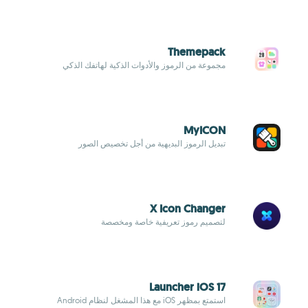
Themepack
مجموعة من الرموز والأدوات الذكية لهاتفك الذكي
MyICON
تبديل الرموز البديهية من أجل تخصيص الصور
X Icon Changer
لتصميم رموز تعريفية خاصة ومخصصة
Launcher iOS 17
استمتع بمظهر iOS مع هذا المشغل لنظام Android