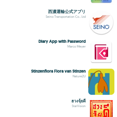
西濃運輸公式アプリ
Seino Transportation Co., Ltd
Diary App with Password
Marco Meyer
Stinzenflora Flora van Stinzen
Nature2U
ฮวงจุ้ยดี
StarVision