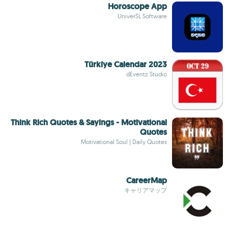
Horoscope App
UniverSL Software
Türkiye Calendar 2023
dEventz Studio
Think Rich Quotes & Sayings - Motivational
Quotes
Motivational Soul | Daily Quotes
CareerMap
キャリアマップ