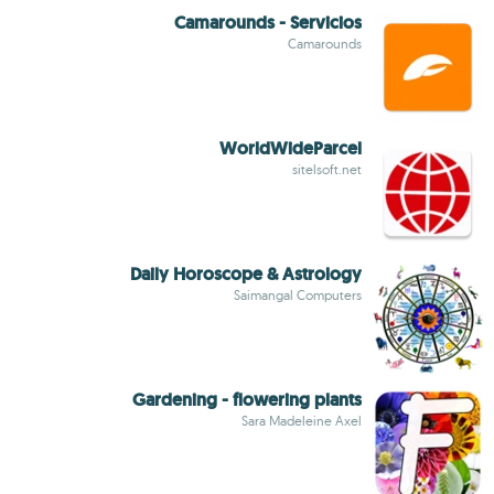
Camarounds - Servicios
Camarounds
WorldWideParcel
sitelsoft.net
Daily Horoscope & Astrology
Saimangal Computers
Gardening - flowering plants
Sara Madeleine Axel