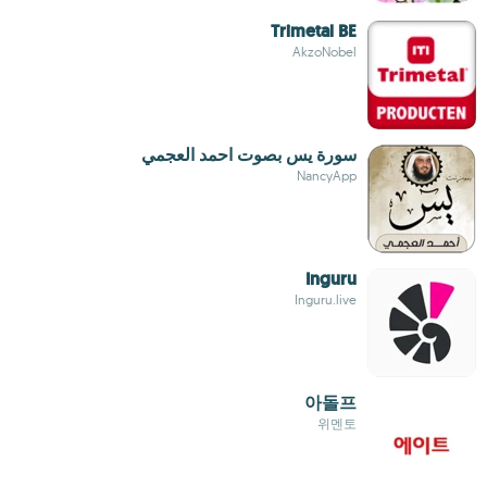
Trimetal BE
AkzoNobel
سورة يس بصوت احمد العجمي
NancyApp
Inguru
Inguru.live
아돌프
위멘토