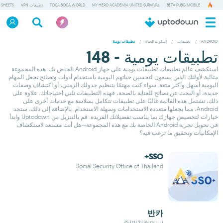
BETA PUBG MOBILE
MY HERO ACADEMIA UNITED SURVIVAL
TOCA BOCA WORLD
تطبيقات VPN
 SHEETS
ANDROID
/
تطبيقات
/
أسلوب الحياة
/
تطبيقات يومية
تطبيقات يومية - 148
استكشف عالم تطبيقات تطبيقات يومية على جهاز Android الخاص بك. هذه المجموعة
مثالية لأولئك الذين يسعون لتحسين حياتهم اليومية باستخدام أدوات ونصائح تجعل المهام
اليومية أسهل وأكثر متعة. سواء كنت مهتمًا بتنظيم جدولك الزمني، أو اكتشاف وصفات
جديدة، أو البحث عن نصائح للعناية بالصحة، فهذه التطبيقات تلبي احتياجاتك. علاوة على
ذلك، تشتمل هذه القائمة غالبًا على تطبيقات تتكامل بسلاسة مع خدمات أخرى على
Android، مما يجعلها متعددة الاستخدامات وسهلة الاستخدام. بالإضافة إلى ذلك، ستجد
خيارات لتخصيص جهازك بما يناسب تفضيلاتك الفريدة. قم بالتنزيل من Uptodown وابدأ
في تحويل تجربة Android الخاصة بك مع هذه المجموعة—هل أنت مستعد لاستكشاف
الإمكانيات وتحقيق ما ترغب فيه؟
SSO+
Social Security Office of Thailand
반카
(주)박차컴퍼니