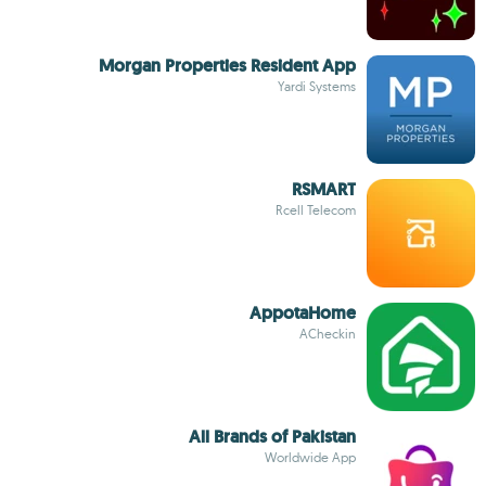
Morgan Properties Resident App
Yardi Systems
RSMART
Rcell Telecom
AppotaHome
ACheckin
All Brands of Pakistan
Worldwide App