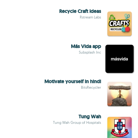
Recycle Craft Ideas
Rstream Labs
Más Vida app
Subsplash Inc
Motivate yourself in hindi
BitsRecycler
Tung Wah
Tung Wah Group of Hospitals