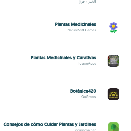
الخبراء فورًا
Plantas Medicinales
NatureSoft Games
Plantas Medicinales y Curativas
IlusionApps
Botânica420
GoGreen
Consejos de cómo Cuidar Plantas y Jardines
ddinnova.net