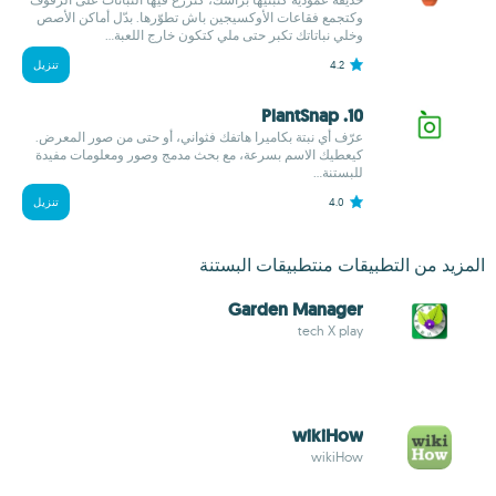
وكتجمع فقاعات الأوكسيجين باش تطوّرها. بدّل أماكن الأصص
وخلي نباتاتك تكبر حتى ملي كتكون خارج اللعبة...
4.2
تنزيل
10. PlantSnap
عرّف أي نبتة بكاميرا هاتفك فثواني، أو حتى من صور المعرض.
كيعطيك الاسم بسرعة، مع بحث مدمج وصور ومعلومات مفيدة
للبستنة...
4.0
تنزيل
المزيد من التطبيقات منتطبيقات البستنة
Garden Manager
tech X play
wikiHow
wikiHow