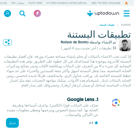
ARES: THE IRON VANGUARD
MY HERO ACADEMIA UNITED SURVIVAL
TICKET HERO
تطبيقات VPN
ALE GD
/
ANDROID
تطبيقات البستنة
تطبيقات البستنة
تم الإنشاء بواسطة
Nelson de Benito
33 تطبيقات
( آخر تحديث:منذ 4 أشهر )
إذا كنت تحب الاعتناء بالنباتات أو تحلم بإنشاء مساحة خضراء مورقة، فإن أفضل تطبيقات
البستنة للأندرويد موجودة هنا لمساعدتك في كل خطوة على الطريق. توفر هذه التطبيقات
المجانية كل شيء بدءًا من التعرف على النباتات ومكافحة الآفات وحتى نصائح وتذكيرات
العناية الشخصية، مما يجعل البستنة أسهل وأكثر متعة للمبتدئين والخبراء على حد سواء.
خطط للبستنة الخاصة بك، وراقب جداول الري، واستكشف طرقًا جديدة لتحسين روتين
العناية بالنباتات لديك. باستخدام هذه الأدوات، يمكنك مواجهة التحديات بثقة مثل اختيار
النباتات المناسبة لمناخك أو ضمان ازدهار أزهارك وخضرواتك على مدار العام.
1. Google Lens
تعرّف على النباتات فورًا بالكاميرا، واعرف أسماءها وطريقة
العناية بها. كما ينسخ النصوص ويترجمها ويعطي معلومات مفيدة
عن الأماكن والمنتجات...
4.3
تنزيل