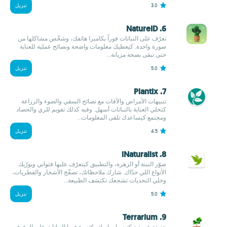
3.0
تنزيل
6. NatureID
تعرّف على النباتات فوراً بكاميرا هاتفك، وشخّص مشاكلها من
صورة واحدة. كيعطيك معلومات واضحة ونصائح عملية للعناية
حتى تبقى بصحة مزيانة...
5.0
تنزيل
7. Plantix
تنبيهات الأمراض والآفات مع نصائح السقي والضوء والزراعة
كتخلي العناية بالنباتات أسهل. وفيه كذلك تقويم للري والحصاد
ومجتمع كيساعدك تلقى المعلومات...
4.5
تنزيل
8. iNaturalist
صوّر النبتة أو الزهرة، والتطبيق كيتعرّف عليها فثواني ويورّيك
الأنواع اللي حدّاك. شارك ملاحظاتك، تصفّح الأشجار والفطريات،
وخلي التحديات تشجعك تكتشف الطبيعة...
5.0
تنزيل
9. Terrarium
حديقة عمودية كتبنيها براسك، كتزرع فيها النباتات على الرفوف