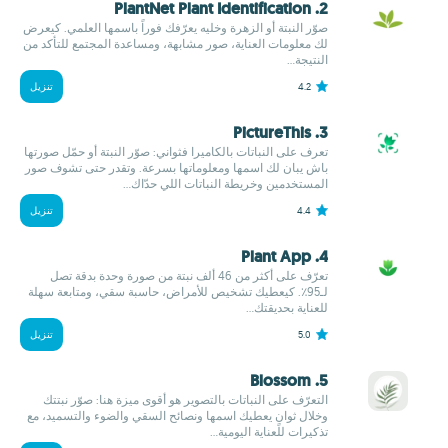
2. PlantNet Plant Identification
صوّر النبتة أو الزهرة وخليه يعرّفك فوراً باسمها العلمي. كيعرض
لك معلومات العناية، صور مشابهة، ومساعدة المجتمع للتأكد من
النتيجة...
4.2
تنزيل
3. PictureThis
تعرف على النباتات بالكاميرا فثواني: صوّر النبتة أو حمّل صورتها
باش يبان لك اسمها ومعلوماتها بسرعة. وتقدر حتى تشوف صور
المستخدمين وخريطة النباتات اللي حدّاك...
4.4
تنزيل
4. Plant App
تعرّف على أكثر من 46 ألف نبتة من صورة وحدة بدقة تصل
لـ95٪. كيعطيك تشخيص للأمراض، حاسبة سقي، ومتابعة سهلة
للعناية بحديقتك...
5.0
تنزيل
5. Blossom
التعرّف على النباتات بالتصوير هو أقوى ميزة هنا: صوّر نبتتك
وخلال ثوانٍ يعطيك اسمها ونصائح السقي والضوء والتسميد، مع
تذكيرات للعناية اليومية...