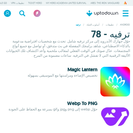
ARES: THE IRON VANGUARD
MY HERO ACADEMIA UNITED SURVIVAL
TICKET HERO
تطبيقات VPN
ALE GD
ANDROID
/
تطبيقات
/
أسلوب الحياة
/
ترفيه
ترفيه - 78
حوّل جهازك الأندرويد إلى مركز ترفيه شامل. تحدث مع شخصيات افتراضية مدعومة
بالذكاء الاصطناعي، شاهد برامجك المفضلة في بث متدفق، أو تواصل مع جميع أنواع
المجتمعات. عدّل صوتك في الوقت الفعلي لمقالب ملحمية وأعد اكتشاف تلك الحيوانات
الأليفة الرقمية التي لا تفشل في الترفيه. ساعات مضمونة من المرح .
Magic Lantern
تخصيص الإضاءة ومزامنتها مع الموسيقى بسهولة
Webp To PNG
حوّل webp إلى png وjpg وgif بسرعة مع الحفاظ على الجودة