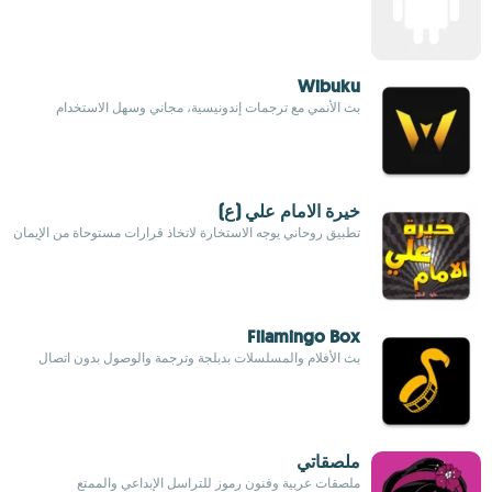
Wibuku
بث الأنمي مع ترجمات إندونيسية، مجاني وسهل الاستخدام
خيرة الامام علي (ع)
تطبيق روحاني يوجه الاستخارة لاتخاذ قرارات مستوحاة من الإيمان
Filamingo Box
بث الأفلام والمسلسلات بدبلجة وترجمة والوصول بدون اتصال
ملصقاتي
ملصقات عربية وفنون رموز للتراسل الإبداعي والممتع