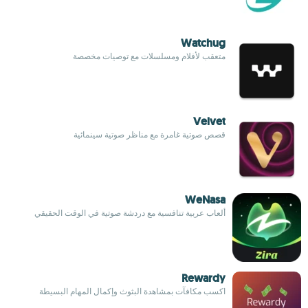
Watchug
متعقب لأفلام ومسلسلات مع توصيات مخصصة
Velvet
قصص صوتية غامرة مع مناظر صوتية سينمائية
WeNasa
ألعاب عربية تنافسية مع دردشة صوتية في الوقت الحقيقي
Rewardy
اكسب مكافآت بمشاهدة البثوث وإكمال المهام البسيطة