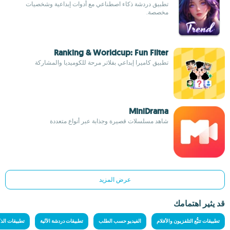
تطبيق دردشة ذكاء اصطناعي مع أدوات إبداعية وشخصيات
مخصصة.
Ranking & Worldcup: Fun Filter
تطبيق كاميرا إبداعي بفلاتر مرحة للكوميديا والمشاركة
MiniDrama
شاهد مسلسلات قصيرة وجذابة عبر أنواع متعددة
عرض المزيد
قد يثير اهتمامك
تطبيقات تتبُّع التلفزيون والأفلام
الفيديو حسب الطلب
تطبيقات دردشة الآلية
تطبيقات الذ