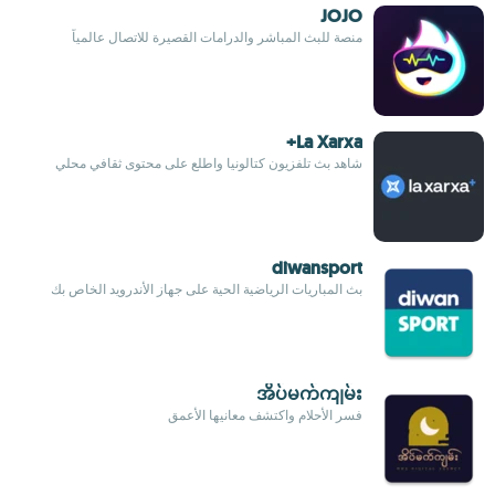
JOJO
منصة للبث المباشر والدرامات القصيرة للاتصال عالمياً
La Xarxa+
شاهد بث تلفزيون كتالونيا واطلع على محتوى ثقافي محلي
diwansport
بث المباريات الرياضية الحية على جهاز الأندرويد الخاص بك
အိပ်မက်ကျမ်း
فسر الأحلام واكتشف معانيها الأعمق