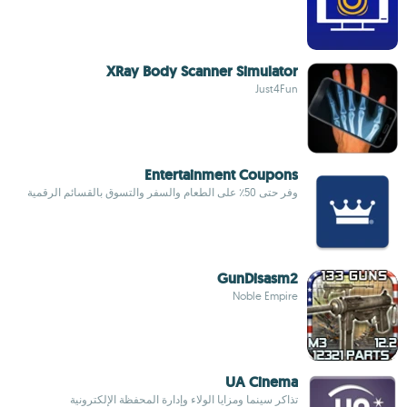
XRay Body Scanner Simulator
Just4Fun
Entertainment Coupons
وفر حتى 50٪ على الطعام والسفر والتسوق بالقسائم الرقمية
GunDisasm2
Noble Empire
UA Cinema
تذاكر سينما ومزايا الولاء وإدارة المحفظة الإلكترونية