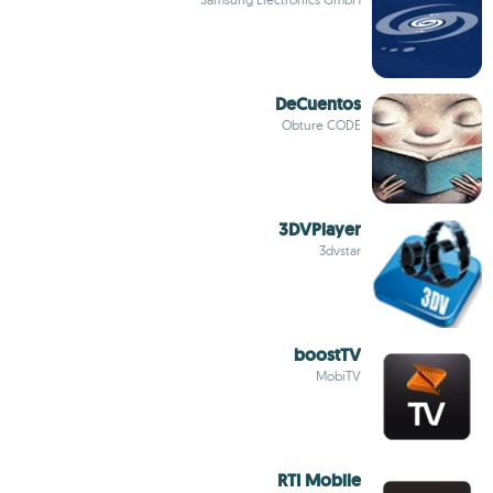
DeCuentos
Obture CODE
3DVPlayer
3dvstar
boostTV
MobiTV
RTI Mobile