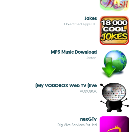
Jokes
Objectified Apps LLC
MP3 Music Download
Jacson
My VODOBOX Web TV (live)
VODOBOX
nexGTv
DigiVive Services Pvt. Ltd.