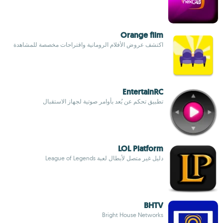
Orange film
اكتشف عروض الأفلام الرومانية واقتراحات مخصصة للمشاهدة
EntertainRC
تطبيق تحكم عن بُعد بأوامر صوتية لجهاز الاستقبال
LOL Platform
دليل غير متصل لأبطال لعبة League of Legends
BHTV
Bright House Networks