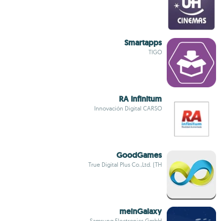
Smartapps
TIGO
RA Infinitum
Innovación Digital CARSO
GoodGames
True Digital Plus Co.,Ltd. (TH
meinGalaxy
Samsung Electronics GmbH