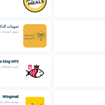
تموينات الذك
تسوق المنتجات 
hi King MYS
كسب المكافآت بسهولة
Wingmall
توصيل شامل للتس