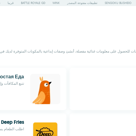
SENGOKU BUSHIDO
تطبيقات مفتوحة المصدر
WINK
BATTLE ROYALE GD
قريبا
S
جات للحصول على معلومات غذائية مفصلة، أنشئ وصفات إبداعية بالمكونات المتوفرة لديك ف
остая Еда
تتبع المكافآت وإ
Deep Fries
اطلب الطعام بس