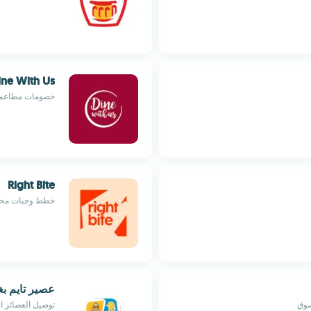
ne With Us
خصومات مطاعم 
Right Bite
خطط وجبات مخص
عصير تايم بغ
سوق
توصيل العصائر 