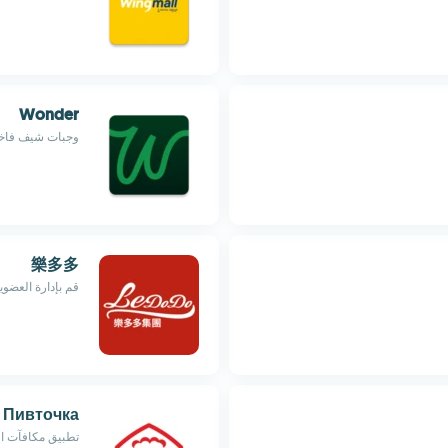
Wonder
وجبات شيف فاخر
樂多多
قم بإدارة العضوي
Пивточка
تطبيق مكافآت ال