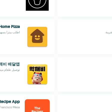
Home Pizza
ريبة
اطلب بيتزا بسهول
깨비 배달앱
توصيل طعام ميسر
Recipe App
Francisco Mesa