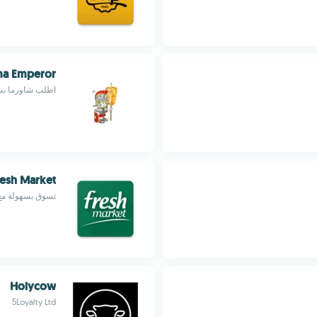
a Emperor
اطلب شاورما بس
resh Market
تسوق بسهولة مع
Holycow
5Loyalty Ltd