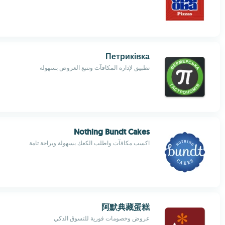
Петриківка
تطبيق لإدارة المكافآت وتتبع العروض بسهولة
Nothing Bundt Cakes
اكسب مكافآت واطلب الكعك بسهولة وبراحة تامة
阿默典藏蛋糕
عروض وخصومات فورية للتسوق الذكي