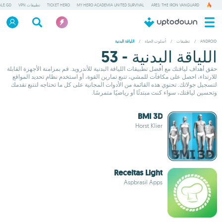
ARES: THE IRON VANGUARD
MY HERO ACADEMIA UNITED SURVIVAL
TICKET HERO
تطبيقات VPN
ALE GD
ANDROID
/
تطبيقات
/
أسلوب الحياة
/
اللياقة البدنية
اللياقة البدنية - 53
حقق أهداف لياقتك مع أفضل تطبيقات اللياقة البدنية للأندرويد. قم بمزامنة الأجهزة القابلة
للارتداء، احصل على مكافآت للمشي، تتبع تمارين القوة، أو استخدم نظام تحديد المواقع
لتسجيل جولاتك. تحتوي هذه القائمة من الأدوات المجانية على كل ما تحتاجه لتتبع تقدمك
وتحسين لياقتك، سواء كنت مبتدئًا أو رياضيًا متمرسًا.
BMI 3D
Horst Klier
Receitas Light
Aspbrasil Apps