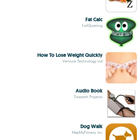
Fat Calc
FullQuieting
How To Lose Weight Quickly
Venture Technology Ltd
Audio Book
Twayesh Projects
Dog Walk
MapMyFitness, Inc.