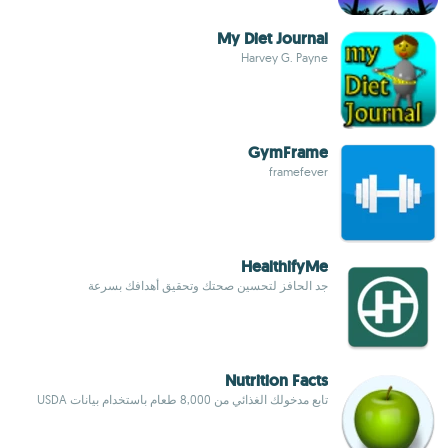
My Diet Journal
Harvey G. Payne
GymFrame
framefever
HealthifyMe
جد الحافز لتحسين صحتك وتحقيق أهدافك بسرعة
Nutrition Facts
تابع مدخولك الغذائي من 8,000 طعام باستخدام بيانات USDA