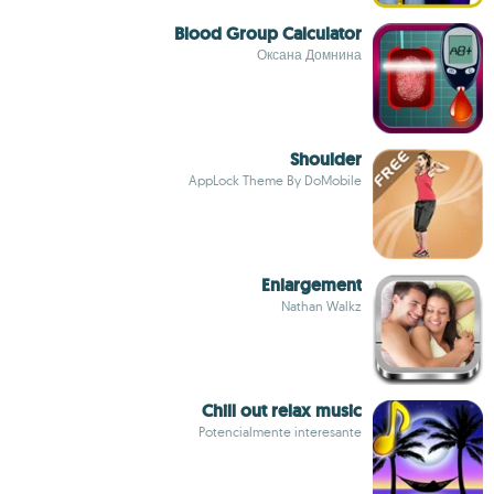
Blood Group Calculator
Оксана Домнина
Shoulder
AppLock Theme By DoMobile
Enlargement
Nathan Walkz
Chill out relax music
Potencialmente interesante