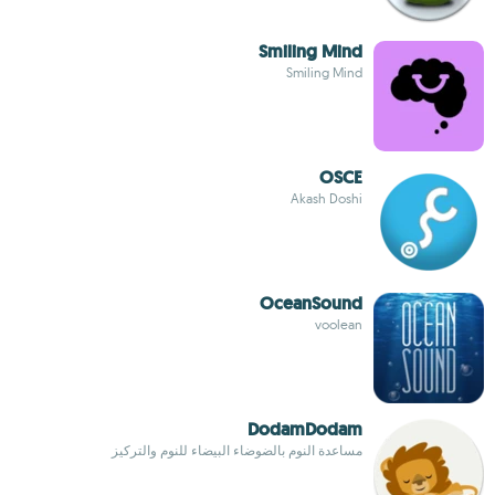
Smiling Mind
Smiling Mind
OSCE
Akash Doshi
OceanSound
voolean
DodamDodam
مساعدة النوم بالضوضاء البيضاء للنوم والتركيز