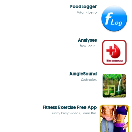
FoodLogger
Vitor Ribeiro
Analyses
familion.ru
JungleSound
Zodinplex
Fitness Exercise Free App
Funny baby videos, Learn Itali