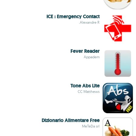
ICE : Emergency Contact
Alexandre R.
Fever Reader
Appadem
Tone Abs Lite
CC Matthews
Dizionario Alimentare Free
MeTeDa srl