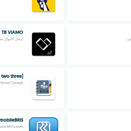
TB VIAMO
أرسل الأموال بسرع
[Ðåîļý Éхþéñšéš 2 one two three]
Michel Carvajal
mobileBRIS
Bank BRISyariah