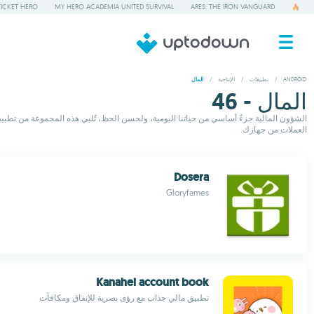
TICKET HERO
MY HERO ACADEMIA UNITED SURVIVAL
ARES: THE IRON VANGUARD
ANDROID
/
تطبيقات
/
الإنتاجية
/
المال
المال - 46
الشؤون المالية جزءٌ أساسي من حياتنا اليومية، ولحسن الحظ، تُلبي هذه المجموعة من تطبيقات 
العملات من جهازك.
Dosera
Gloryfames
Kanahei account book
تطبيق مالي جذاب مع رؤى بصرية للإنفاق ومكافآت