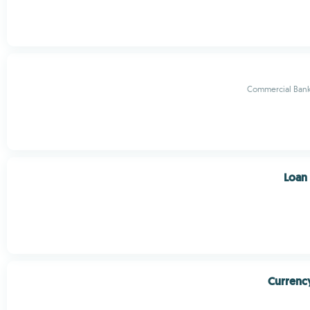
Commercial Bank
Loan 
Currenc