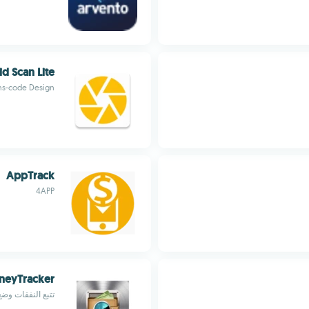
id Scan Lite
ns-code Design
AppTrack
4APP
eyTracker
تتبع النفقات وضع