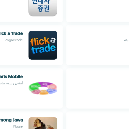
lick a Trade
دثة
cygnecode
harts Mobile
أنشئ رسوم بيانية ث
mong Jawa
Plugie