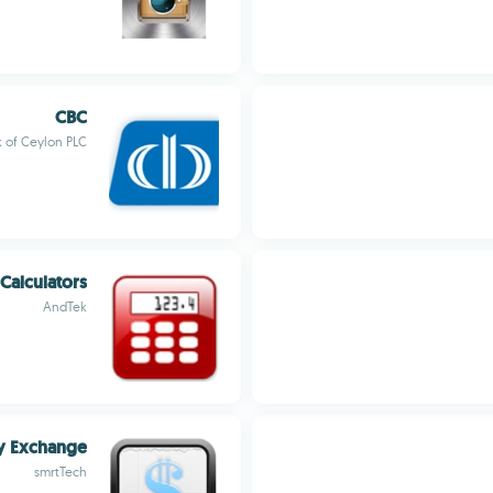
CBC
 of Ceylon PLC
Calculators
AndTek
y Exchange
smrtTech