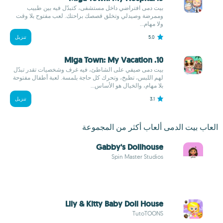
بيت دمى افتراضي داخل مستشفى، كتبدّل فيه بين طبيب
وممرضة وصيدلي وتخلق قصصك براحتك. لعب مفتوح بلا وقت
ولا مهام...
5.0
تنزيل
10. Miga Town: My Vacation
بيت دمى صيفي على الشاطئ، فيه غرف وشخصيات تقدر تبدّل
لهم اللبس، تطبخ، وتحرك كل حاجة بلمسة. لعبة أطفال مفتوحة
بلا مهام، والخيال هو الأساس...
3.1
تنزيل
العاب بيت الدمى ألعاب أكثر من المجموعة
Gabby's Dollhouse
Spin Master Studios
Lily & Kitty Baby Doll House
TutoTOONS