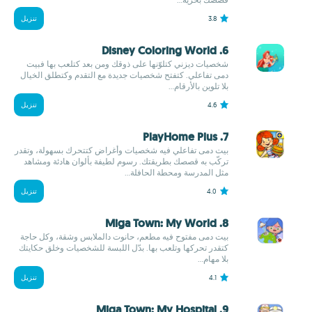
3.8
تنزيل
6. Disney Coloring World
شخصيات ديزني كتلوّنها على ذوقك ومن بعد كتلعب بها فبيت
دمى تفاعلي. كتفتح شخصيات جديدة مع التقدم وكتطلق الخيال
بلا تلوين بالأرقام...
4.6
تنزيل
7. PlayHome Plus
بيت دمى تفاعلي فيه شخصيات وأغراض كتتحرك بسهولة، وتقدر
تركّب به قصصك بطريقتك. رسوم لطيفة بألوان هادئة ومشاهد
مثل المدرسة ومحطة الحافلة...
4.0
تنزيل
8. Miga Town: My World
بيت دمى مفتوح فيه مطعم، حانوت دالملابس وشقة، وكل حاجة
كتقدر تحركها وتلعب بها. بدّل اللبسة للشخصيات وخلق حكايتك
بلا مهام...
4.1
تنزيل
9. Miga Town: My Hospital