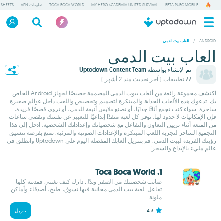
BETA PUBG MOBILE
MY HERO ACADEMIA UNITED SURVIVAL
TOCA BOCA WORLD
تطبيقات VPN
 SHEETS
/
ANDROID
العاب بيت الدمى
العاب بيت الدمى
تم الإنشاء بواسطة
Uptodown Content Team
77 تطبيقات
( آخر تحديث:منذ 2 أشهر )
اكتشف مجموعة رائعة من ألعاب بيوت الدمى المصممة خصيصًا لجهاز Android الخاص
بك. تدعوك هذه الألعاب الجذابة والمبتكرة لتصميم وتخصيص واللعب داخل عوالم صغيرة
ساحرة. سواء كنت تجمع أثاثًا جذابًا، أو تصنع ملابس أنيقة للدمى، أو تروي قصصًا فريدة،
فإن الإمكانيات لا حدود لها. توفر كل لعبة منفذًا إبداعيًا للتعبير عن نفسك وتقضي ساعات
من المتعة أثناء تزيين التعاون والتفاعل مع شخصياتك وإعداداتك الشخصية. ادخل إلى هذا
التجميع الساحر لتجربة اللعب المبتكرة والإعدادات الصوتية والمرئية. تمتع بفرصة تنسيق
رؤيتك الفريدة لبيت الدمى. قم بتنزيل ألعابك المفضلة اليوم على Uptodown وانطلق في
عالم مليء بالإبداع والسحر!
1. Toca Boca World
صايب شخصيتك من الصفر وبدّل دارك كيف بغيتي فمدينة كلها
تفاعل. لعبة بيت الدمى مجانية فيها تسوق، طبخ، أصدقاء وأماكن
ملونة...
4.3
تنزيل