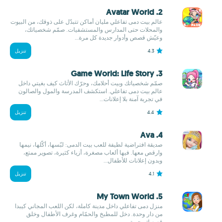
2. Avatar World
عالم بيت دمى تفاعلي مليان أماكن تتبدّل على ذوقك، من البيوت
والمحلات حتى المدارس والمستشفيات. صمّم شخصياتك،
وعيّش قصص وأدوار جديدة كل مرة...
4.3
تنزيل
3. Game World: Life Story
صمّم شخصياتك وبيت أحلامك، وحرّك الأثاث كيف بغيتي داخل
عالم بيت دمى تفاعلي. استكشف المدرسة والمول والصالون
في تجربة آمنة بلا إعلانات...
4.4
تنزيل
4. Ava
صديقة افتراضية لطيفة للعب بيت الدمى: لبّسها، أكّلها، نيمها
وارقص معها. فيها ألعاب مصغرة، أزياء كثيرة، تصوير ممتع،
وبدون إعلانات للأطفال...
4.1
تنزيل
5. My Town World
منزل دمى تفاعلي داخل مدينة كاملة، لكن اللعب المجاني كيبدا
من دار وحدة. دخل للمطبخ والحمّام وغرف الأطفال وخلق
قصصك بحرية...