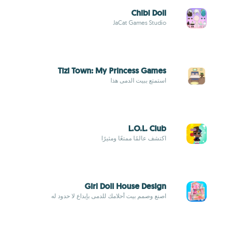
Chibi Doll
JaCat Games Studio
Tizi Town: My Princess Games
استمتع ببيت الدمى هذا
L.O.L. Club
اكتشف عالمًا ممتعًا ومثيرًا
Girl Doll House Design
اصنع وصمم بيت أحلامك للدمى بإبداع لا حدود له