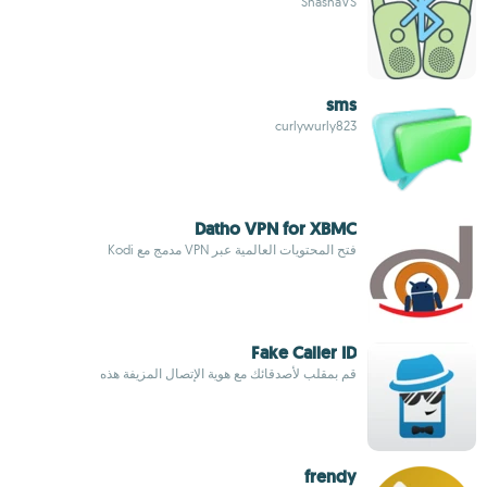
ShashaVS
sms
curlywurly823
Datho VPN for XBMC
فتح المحتويات العالمية عبر VPN مدمج مع Kodi
Fake Caller ID
قم بمقلب لأصدقائك مع هوية الإتصال المزيفة هذه
frendy