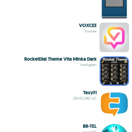
VOXCEE
Voxcee
RocketDial Theme Vita Minka Dark
Inteligeen
TexyFi
DEVECORE LLC
BR-TEL
Leya Soft