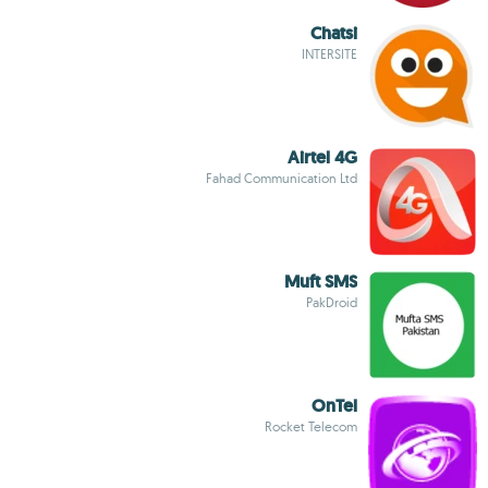
Chatsi
INTERSITE
Airtel 4G
Fahad Communication Ltd
Muft SMS
PakDroid
OnTel
Rocket Telecom