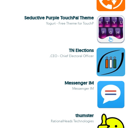
Seductive Purple TouchPal Theme
Yogurt - Free Theme for TouchP
TN Elections
CEO - Chief Electoral Officer,
Messenger IM
Messenger IM
thumster
RationalHeads Technologies