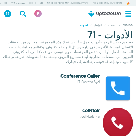
ARES: THE IRON VANGUARD
MY HERO ACADEMIA UNITED SURVIVAL
TICKET HERO
تطبيقات VPN
ALE GD
ANDROID
/
تطبيقات
/
التواصل
/
الأدوات
الأدوات - 71
تستحق حياتك الرقمية أدوات تعمل حقًا. تساعدك هذه المجموعة المختارة من تطبيقات
الاتصال المجانية للأندرويد في إدارة رسائل البريد الإلكتروني، وتنظيم مكالمات الفيديو
الخاصة بالعمل، أو الدردشة مع المجتمعات دون فوضى. من عملاء البريد الإلكتروني
القويين إلى المنصات التعاونية لبناء مشاريع الفريق، تبسط هذه التطبيقات طريقة تواصلك
كل يوم، دون إضافة فوضى إضافية إلى جهازك.
Conference Caller
IT-System Syd
colNtok
colNtok Inc.