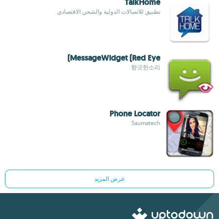
TalkHome
تطبيق للاتصالات الدولية والشحن الاقتصادي
MessageWidget (Red Eye)
향긋한소리
Phone Locator
Saumatech
عرض المزيد