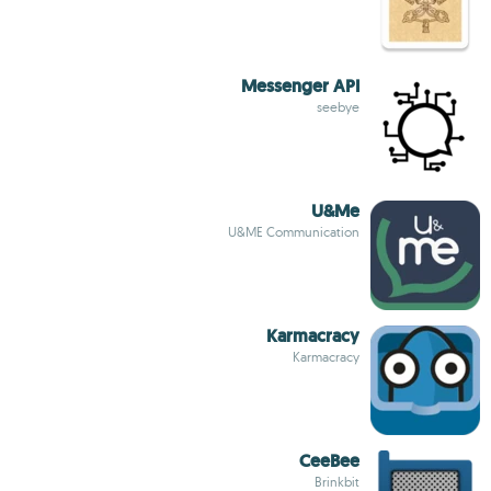
Messenger API
seebye
U&Me
U&ME Communication
Karmacracy
Karmacracy
CeeBee
Brinkbit