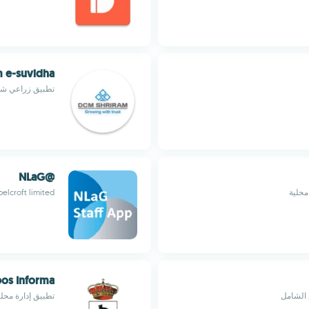
 e-suvidha
تطبيق زراعي شامل
@NLaG
محلية
elcroft limited
bos Informa
 الشامل
تطبيق إدارة محلي