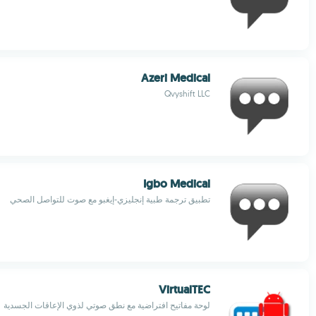
Azeri Medical
Qvyshift LLC
Igbo Medical
تطبيق ترجمة طبية إنجليزي-إيغبو مع صوت للتواصل الصحي
VirtualTEC
لوحة مفاتيح افتراضية مع نطق صوتي لذوي الإعاقات الجسدية