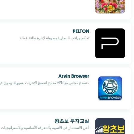
PELTON
تحكم وراقب البطارية بسهولة لإدارة طاقة فعالة
Arvin Browser
متصفح مجاني مع VPN مدمج لتصفح الإنترنت بسهولة وبدون قيود
왕초보 투자교실
أتقن الاستثمار في الأسهم بالمعرفة الأساسية والاستراتيجيات ا