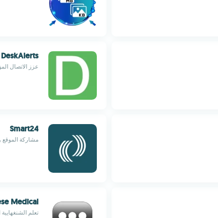
DeskAlerts
عزز الاتصال الم
Smart24
مشاركة الموقع و
se Medical
تعلم الشنغهايية 