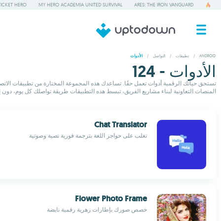
TICKET HERO
MY HERO ACADEMIA UNITED SURVIVAL
ARES: THE IRON VANGUARD
ANDROID
/
تطبيقات
/
التواصل
/
الأدوات
الأدوات - 124
تستحق حياتك الرقمية أدوات تعمل حقًا. تساعدك هذه المجموعة المختارة من تطبيقات الاتصال 
المنصات التعاونية لبناء مشاريع الفريق، تبسط هذه التطبيقات طريقة تواصلك كل يوم، دون
Chat Translator
تغلب على حواجز اللغة بترجمة فورية نصية وصوتية
Flower Photo Frame
خصص صورك بإطارات زهرية رقمية نابضة