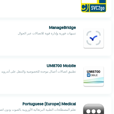
ManageBridge
تنبيهات فورية وإدارة قوية للاتصالات عبر الجوال
UM8700 Mobile
تطبيق اتصالات أعمال موحدة للخصوصية والتنقل على أندرويد
Portuguese (Europe) Medical
تعلم المصطلحات الطبية البرتغالية الأوروبية بالصوت ودون اتص