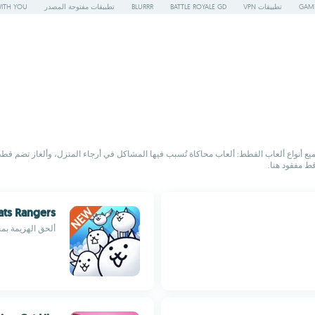
GAME
تطبيقات VPN
BATTLE ROYALE GD
BLURRR
تطبيقات مفتوحة المصدر
WITH YOU
طط: ألعاب محاكاة تُسبب فيها المشاكل في أرجاء المنزل، وألغاز تضم قططًا صغيرة رائعة، وألعاب Idle، وألع
قط مفقود هنا.
Cats Rangers
ألحق الهزيمة بم