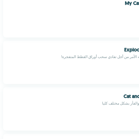
My Ca
Explod
ه الأمر من أجل تفادي سحب أوراق القطط المتفجرة!
Cat an
والفأر بشكل مختلف كليا