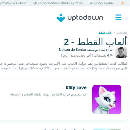
 WORLD: LIFE STORY
MY HERO ACADEMIA UNITED SURVIVAL
BETA PUBG MOBILE
/
ANDROID
ألعاب القطط
ألعاب القطط - 2
تم الإنشاء بواسطة
Nelson de Benito
474 تطبيقات
( آخر تحديث:منذ 1 يوم )
لطالما كانت القطط من أهم عوامل الجذب على الإنترنت لعقود. ستجد في هذه المجموعة جميع أنواع ألعاب الق
الذي تعرفه ذلك جيداً. وإذا كنت تبحث عن ألعاب لحيوانك الأليف، يمكنك تنزيلها أيضاً. لا يوجد 
Kitty Love
قم بتصميم خزانة الملابس لهذه القطة الصغيرة الجميلة