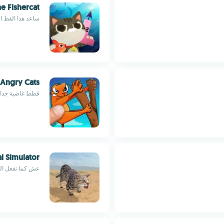
e Fishercat
ساعد هذا القط ا
Angry Cats
قطط غاضبة جدا ف
al Simulator
عش كما تفعل الق