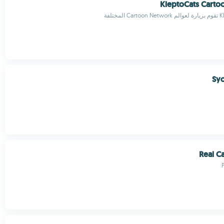
KleptoCats Carto
Sy
Real C