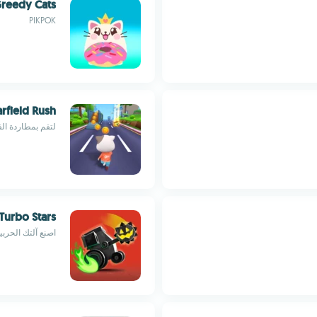
reedy Cats
PIKPOK
rfield Rush
لتقم بمطاردة القطة
Turbo Stars
اصنع آلتك الحربية