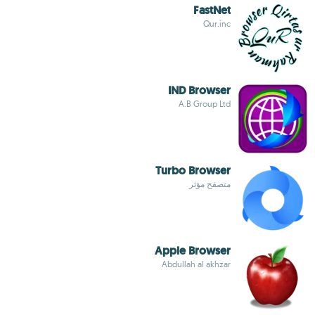
FastNet
Qur.inc
IND Browser
A.B Group Ltd
Turbo Browser
متصفح مؤثر
Apple Browser
Abdullah al akhzar