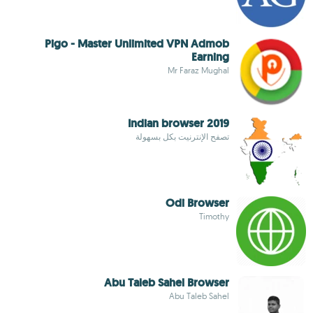
Pigo - Master Unlimited VPN Admob
Earning
Mr Faraz Mughal
Indian browser 2019
تصفح الإنترنيت بكل بسهولة
Odi Browser
Timothy
Abu Taleb Sahel Browser
Abu Taleb Sahel