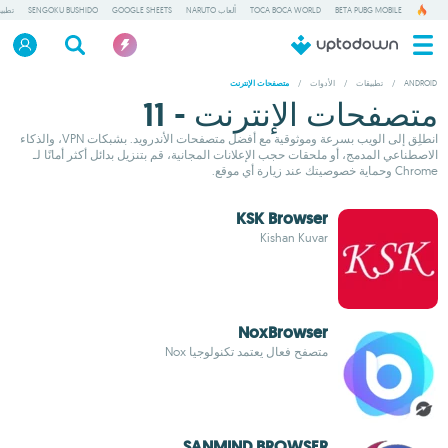
BETA PUBG MOBILE
TOCA BOCA WORLD
ألعاب NARUTO
GOOGLE SHEETS
SENGOKU BUSHIDO
تطبي
ANDROID
/
تطبيقات
/
الأدوات
/
متصفحات الإنترنت
متصفحات الإنترنت - 11
انطلِق إلى الويب بسرعة وموثوقية مع أفضل متصفحات الأندرويد. بشبكات VPN، والذكاء
الاصطناعي المدمج، أو ملحقات حجب الإعلانات المجانية، قم بتنزيل بدائل أكثر أمانًا لـ
Chrome وحماية خصوصيتك عند زيارة أي موقع.
KSK Browser
Kishan Kuvar
NoxBrowser
متصفح فعال يعتمد تكنولوجيا Nox
SANMIND BROWSER