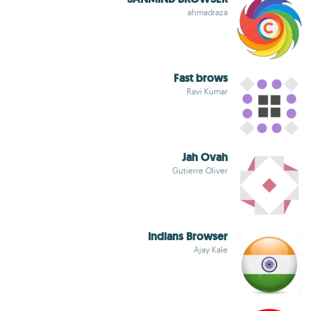
ahmadraza
Fast brows
Ravi Kumar
Jah Ovah
Gutierre Oliver
Indians Browser
Ajay Kale