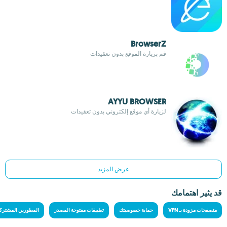
BrowserZ
قم بزيارة الموقع بدون تعقيدات
AYYU BROWSER
لزيارة أي موقع إلكتروني بدون تعقيدات
عرض المزيد
قد يثير اهتمامك
متصفحات مزودة بـ VPN
حماية خصوصيتك
تطبيقات مفتوحة المصدر
المطورين المشترك