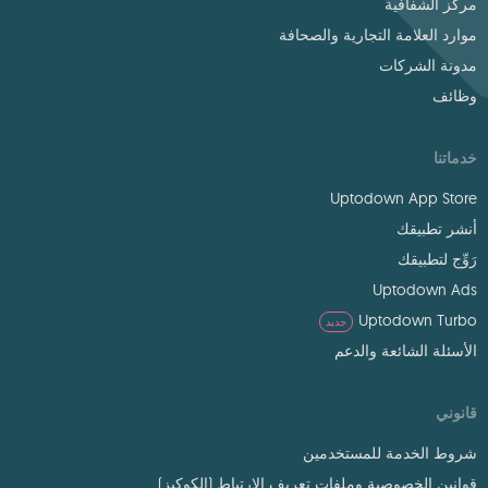
مركز الشفافية
موارد العلامة التجارية والصحافة
مدونة الشركات
وظائف
خدماتنا
Uptodown App Store
أنشر تطبيقك
رَوِّج لتطبيقك
Uptodown Ads
Uptodown Turbo
جديد
الأسئلة الشائعة والدعم
قانوني
شروط الخدمة للمستخدمين
قوانين الخصوصية وملفات تعريف الارتباط (الكوكيز)