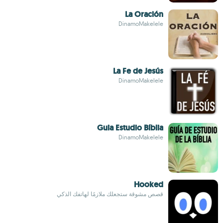
La Oración
DinamoMakelele
La Fe de Jesús
DinamoMakelele
Guia Estudio Bíblia
DinamoMakelele
Hooked
قصص مشوقة ستجعلك ملازمًا لهاتفك الذكي