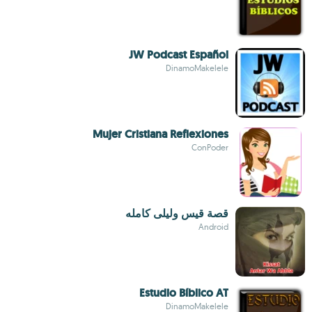
JW Podcast Español
DinamoMakelele
Mujer Cristiana Reflexiones
ConPoder
قصة قيس وليلى كامله
Android
Estudio Bíblico AT
DinamoMakelele