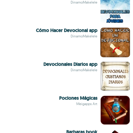
DinamoMakelele
Cómo Hacer Devocional app
DinamoMakelele
Devocionales Diarios app
DinamoMakelele
Pociones Mágicas
Meigapps Art
Barbaras book