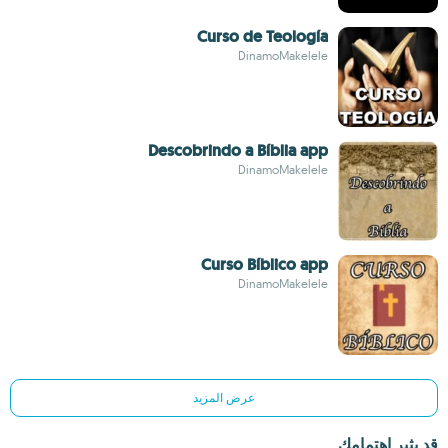
Curso de Teología
DinamoMakelele
Descobrindo a Bíblia app
DinamoMakelele
Curso Bíblico app
DinamoMakelele
عرض المزيد
قد يثير اهتمامك