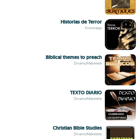
Historias de Terror
Kristorapp
Biblical themes to preach
DinamoMakelele
TEXTO DIARIO
DinamoMakelele
Christian Bible Studies
DinamoMakelele