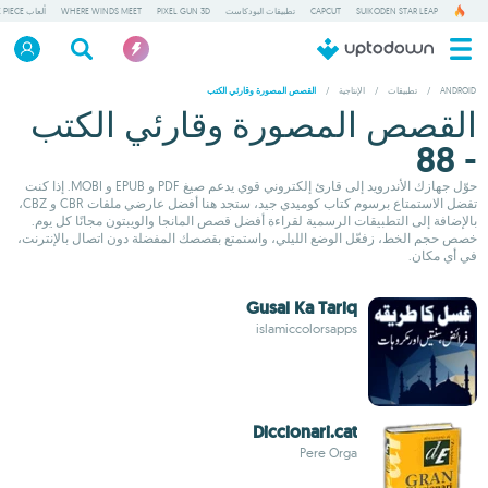
SUIKODEN STAR LEAP
CAPCUT
تطبيقات البودكاست
PIXEL GUN 3D
WHERE WINDS MEET
ألعاب ONE PIECE
ANDROID
/
تطبيقات
/
الإنتاجية
/
القصص المصورة وقارئي الكتب
القصص المصورة وقارئي الكتب
- 88
حوّل جهازك الأندرويد إلى قارئ إلكتروني قوي يدعم صيغ PDF و EPUB و MOBI. إذا كنت
تفضل الاستمتاع برسوم كتاب كوميدي جيد، ستجد هنا أفضل عارضي ملفات CBR و CBZ،
بالإضافة إلى التطبيقات الرسمية لقراءة أفضل قصص المانجا والويبتون مجانًا كل يوم.
خصص حجم الخط، زفعّل الوضع الليلي، واستمتع بقصصك المفضلة دون اتصال بالإنترنت،
في أي مكان.
Gusal Ka Tariq
islamiccolorsapps
Diccionari.cat
Pere Orga