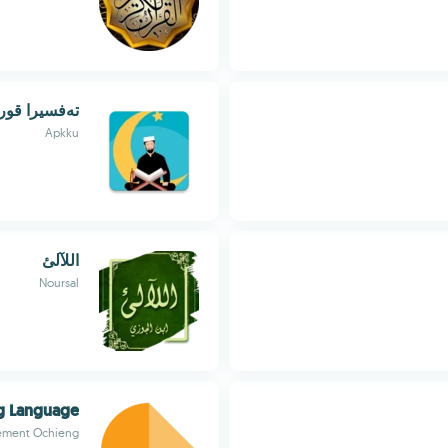
تەفسیرا قورئا
Apkku
اللآلئ
Noursal
g Language
ement Ochieng