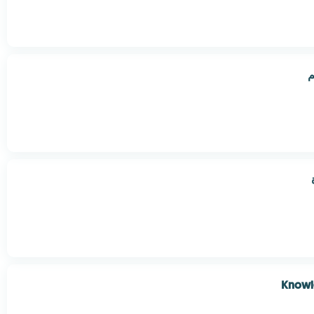
م
Knowl