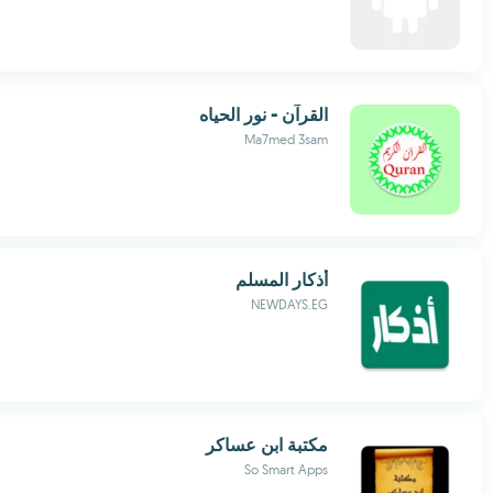
القرآن - نور الحياه
Ma7med 3sam
أذكار المسلم
NEWDAYS.EG
مكتبة ابن عساكر
So Smart Apps