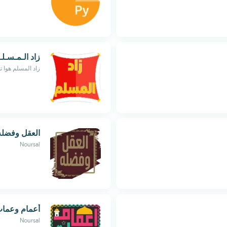
زاد الـمـسـلـ
زاد المسلم هوا 
العقل وفضله
Noursal
أعمام وعما
Noursal