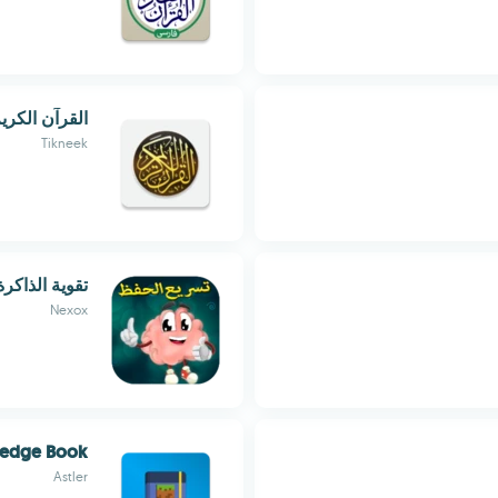
القرآن الكري
Tikneek
تقوية الذاكرة
Nexox
edge Book
Astler