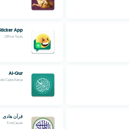
ticker App
Office Tools.
Al-Qur
indo Cipta Karya
قرآن هادی
FirstCause