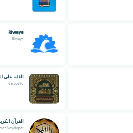
Riwaya
Riwaya
الفقه على ال
Basoos96
القرآن الكري
met.Developer