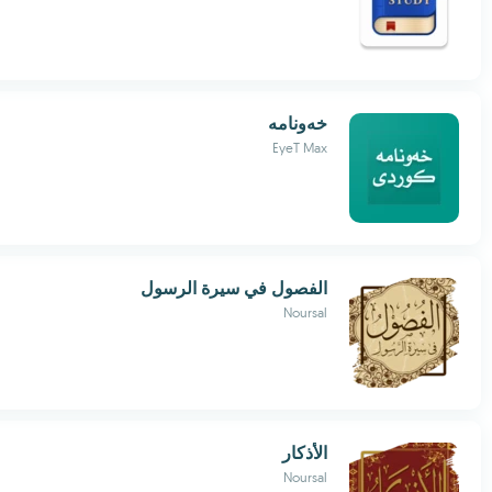
خەونامە
EyeT Max
الفصول في سيرة الرسول
Noursal
الأذكار
Noursal