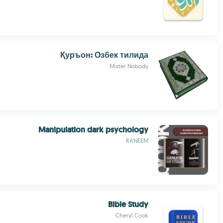
Қуръон: Озбек тилида
Mister Nobody
Manipulation dark psychology
RANEEM
Bible Study
Cheryl Cook