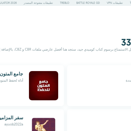
تطبيقات VPN
BATTLE ROYALE GD
TREBLO
تطبيقات مفتوحة المصدر
ULATOR 2026
حوّل جهازك الأندرويد إلى ق
جامع المتون
ددة
أداة لحفظ المتون
سفر المزامي
ayuob2022a