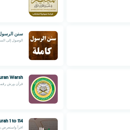
سنن الرسول 
الوصول إلى السن
uran Warsh
قرآن ورش رقمي
rah 1 to 114
اقرأ واستعرض بس