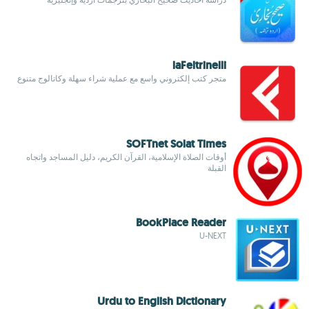
laFeltrinelli
متجر كتب إلكتروني واسع مع عملية شراء سهلة وكاتالوج متنوع
SOFTnet Solat Times
أوقات الصلاة الإسلامية، القرآن الكريم، دليل المساجد واتجاه
القبلة
BookPlace Reader
U-NEXT
Urdu to English Dictionary