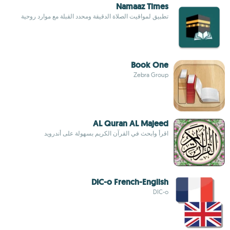
Namaaz Times
تطبيق لمواقيت الصلاة الدقيقة ومحدد القبلة مع موارد روحية
Book One
Zebra Group
AL Quran AL Majeed
اقرأ وابحث في القرآن الكريم بسهولة على أندرويد
DIC-o French-English
DIC-o