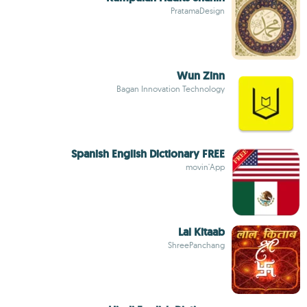
PratamaDesign
Wun Zinn
Bagan Innovation Technology
Spanish English Dictionary FREE
movin'App
Lal Kitaab
ShreePanchang