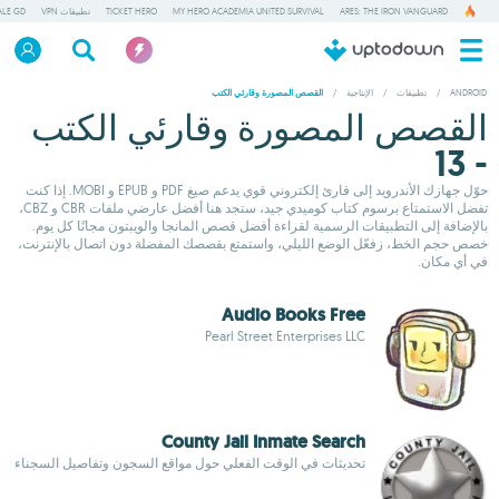
ARES: THE IRON VANGUARD
MY HERO ACADEMIA UNITED SURVIVAL
TICKET HERO
تطبيقات VPN
ALE GD
ANDROID
/
تطبيقات
/
الإنتاجية
/
القصص المصورة وقارئي الكتب
القصص المصورة وقارئي الكتب
- 13
حوّل جهازك الأندرويد إلى قارئ إلكتروني قوي يدعم صيغ PDF و EPUB و MOBI. إذا كنت
تفضل الاستمتاع برسوم كتاب كوميدي جيد، ستجد هنا أفضل عارضي ملفات CBR و CBZ،
بالإضافة إلى التطبيقات الرسمية لقراءة أفضل قصص المانجا والويبتون مجانًا كل يوم.
خصص حجم الخط، زفعّل الوضع الليلي، واستمتع بقصصك المفضلة دون اتصال بالإنترنت،
في أي مكان.
Audio Books Free
Pearl Street Enterprises LLC
County Jail Inmate Search
تحديثات في الوقت الفعلي حول مواقع السجون وتفاصيل السجناء