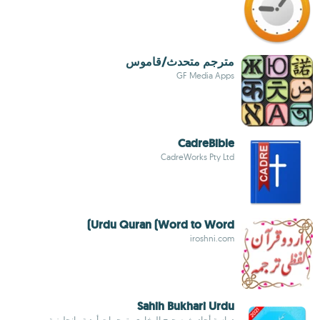
مترجم متحدث/قاموس
GF Media Apps
CadreBible
CadreWorks Pty Ltd
Urdu Quran (Word to Word)
iroshni.com
Sahih Bukhari Urdu
دراسة أحاديث صحيح البخاري بترجمات أردية وإنجليزية