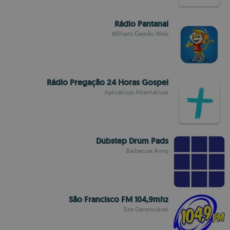
Rádio Pantanal
Williarts Gestão Web
Rádio Pregação 24 Horas Gospel
Aplicativos Alternativos
Dubstep Drum Pads
Barbecue Army
São Francisco FM 104,9mhz
Site Gerenciável