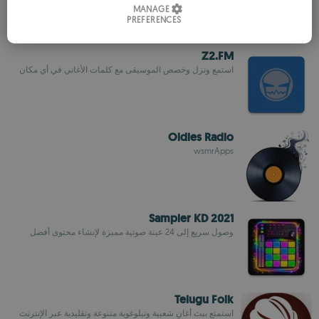
MANAGE
PREFERENCES
SPANISH
ROMANIAN
Z2.FM
استمع ونزل وخصص الموسيقى مع كلمات الأغاني في أي مكان
Oldies Radio
wsmrApps
Sampler KD 2021
وصول سريع إلى 24 عينة صوتية مميزة لإنشاء محتوى أفضل
Telugu Folk
استمتع ببث أغانٍ شعبية وتيلوغوية متنوعة وتقليدية عبر الإنترنت