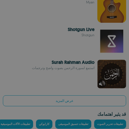
Myan
Shotgun Live
Shotgun
Surah Rahman Audio
استمع لسورة الرحمن بصوت واضح وترجمات
عرض المزيد
قد يثير اهتمامك
تطبيقات تحرير الصوت
تطبيقات تنسيق الموسيقى
كارايوكي
تطبيقات الآلات الموسيقية