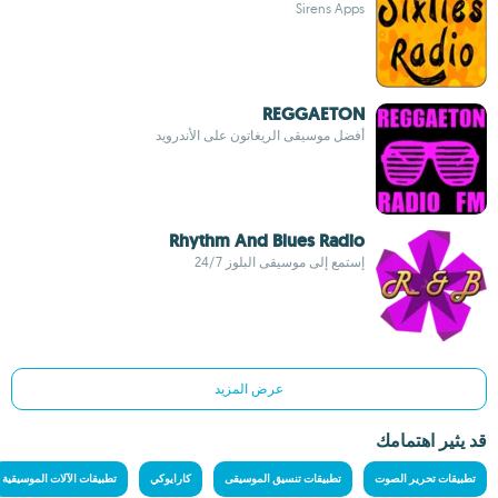
Sirens Apps
REGGAETON
أفضل موسيقى الريغاتون على الأندرويد
Rhythm And Blues Radio
إستمع إلى موسيقى البلوز 24/7
عرض المزيد
قد يثير اهتمامك
تطبيقات تحرير الصوت
تطبيقات تنسيق الموسيقى
كارايوكي
تطبيقات الآلات الموسيقية