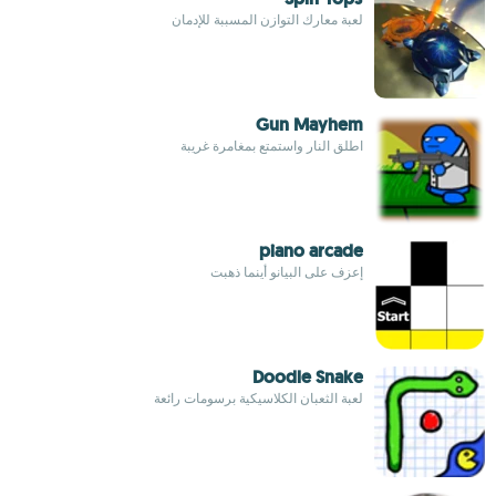
لعبة معارك التوازن المسببة للإدمان
Gun Mayhem
اطلق النار واستمتع بمغامرة غريبة
piano arcade
إعزف على البيانو أينما ذهبت
Doodle Snake
لعبة الثعبان الكلاسيكية برسومات رائعة