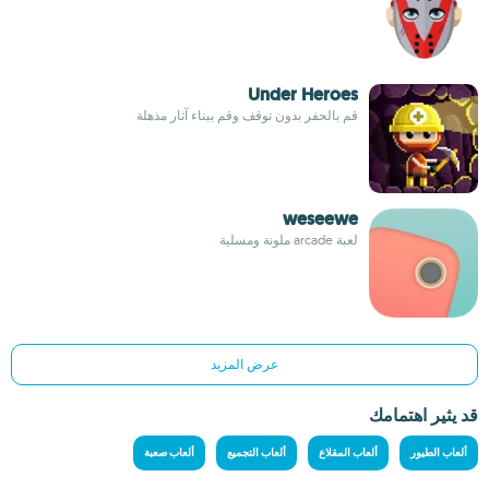
Under Heroes
قم بالحفر بدون توقف وقم ببناء آثار مذهلة
weseewe
لعبة arcade ملونة ومسلية
عرض المزيد
قد يثير اهتمامك
ألعاب الطيور
ألعاب المقلاع
ألعاب التجميع
ألعاب صعبة