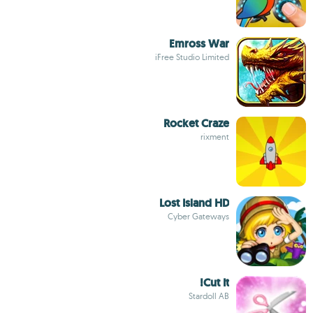
Emross War
iFree Studio Limited
Rocket Craze
rixment
Lost Island HD
Cyber Gateways
Cut It!
Stardoll AB