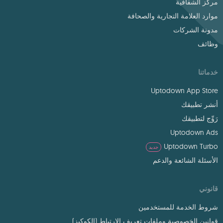
مركز الشفافية
موارد العلامة التجارية والصحافة
مدونة الشركات
وظائف
خدماتنا
Uptodown App Store
أنشر تطبيقك
رَوِّج لتطبيقك
Uptodown Ads
Uptodown Turbo
جديد
الأسئلة الشائعة والدعم
قانوني
شروط الخدمة للمستخدمين
قوانين الخصوصية وملفات تعريف الارتباط (الكوكيز)