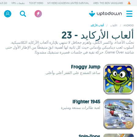
ARES: THE IRON VANGUARD
MY HERO ACADEMIA UNITED SURVIVAL
TICKET HERO
تطبيقات VPN
ALE GD
ANDROID
/
الألعاب
/
ألعاب الأركايد
ألعاب الأركايد - 23
تجنَّب الأعداء، واكسر الكتل، واهزم جحافل لا تنتهي بلإثارة ألعاب الآركايد الكلاسيكية.
أسلوب لعب ديناميكي وإدماني حيث كل ثانية لها أهمية: ابقَ متيقظًا من الإطار الأول حتى
شاشة Game Over. حركة نقية في جلسات قصيرة ستبقيك مشدودًا.
Froggy Jump
ساعد الضفدع على القفز أعلى وأعلى
iFighter 1945
لعبة طائرات ممتعة ومثيرة
Spin-Tops