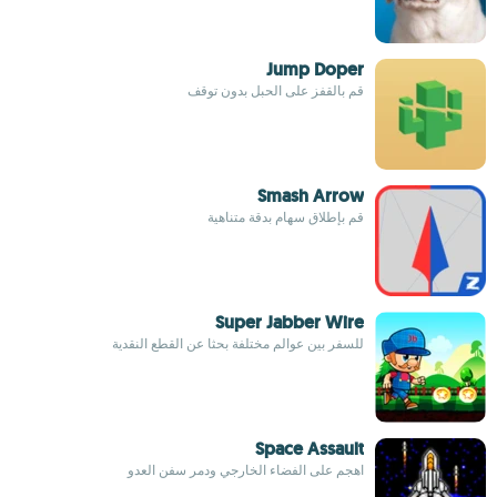
Jump Doper
قم بالقفز على الحبل بدون توقف
Smash Arrow
قم بإطلاق سهام بدقة متناهية
Super Jabber Wire
للسفر بين عوالم مختلفة بحثا عن القطع النقدية
Space Assault
اهجم على الفضاء الخارجي ودمر سفن العدو