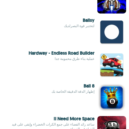
Ballsy
لتختبر قوة البصرلديك
Hardway - Endless Road Builder
عملية بناء طرق محمومة جدا
8 Ball
إظهار الدقة الدقيقة الخاصة بك
I Need More Space!
ساعد رائد الفضاء على جمع الكرات الخضراء وإبقى على قيد
الحياة في الفضاء