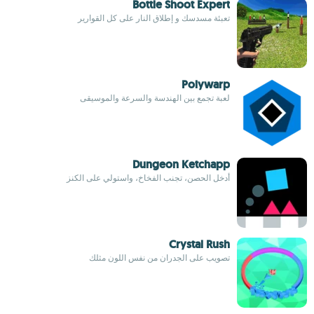
Bottle Shoot Expert
تعبئة مسدسك و إطلاق النار على كل القوارير
Polywarp
لعبة تجمع بين الهندسة والسرعة والموسيقى
Dungeon Ketchapp
أدخل الحصن، تجنب الفخاخ، واستولي على الكنز
Crystal Rush
تصويب على الجدران من نفس اللون مثلك