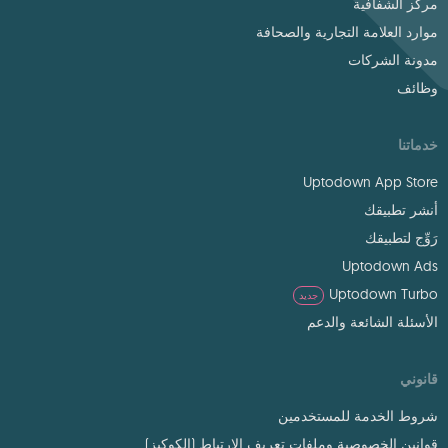
مركز الشفافية
موارد العلامة التجارية والصحافة
مدونة الشركات
وظائف
خدماتنا
Uptodown App Store
أنشر تطبيقك
رَوِّج لتطبيقك
Uptodown Ads
Uptodown Turbo
جديد
الأسئلة الشائعة والدعم
قانوني
شروط الخدمة للمستخدمين
قوانين الخصوصية وملفات تعريف الارتباط (الكوكيز)