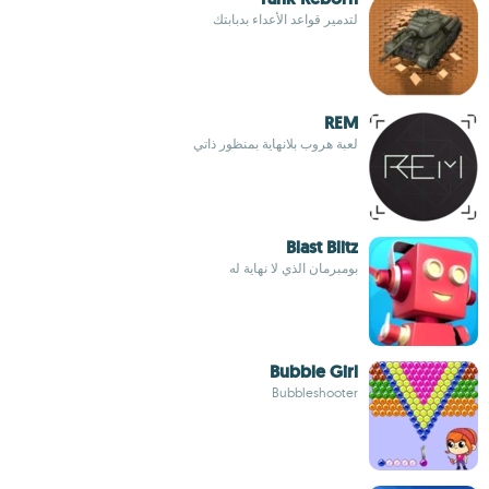
لتدمير قواعد الأعداء بدبابتك
REM
لعبة هروب بلانهاية بمنظور ذاتي
Blast Blitz
بومبرمان الذي لا نهاية له
Bubble Girl
Bubbleshooter