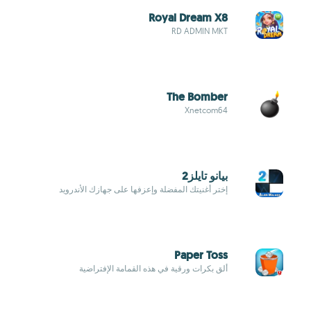
Royal Dream X8
RD ADMIN MKT
The Bomber
Xnetcom64
بيانو تايلز2
إختر أغنيتك المفضلة وإعزفها على جهازك الأندرويد
Paper Toss
ألق بكرات ورقية في هذه القمامة الإفتراضية