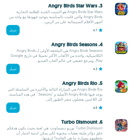
3. Angry Birds Star Wars
Angry Birds Star Wars هو التثبيت الجديد للعلامة التجارية
Angry Birds والتي قامت بالمناسبة بتوحيد جهودها مع واحد من
أشهر الأفلام السينمائية على مر الزمن،...
4.7
تنزيل
4. Angry Birds Seasons
Angry Birds Seasons هي الملحقة الأولى لـ Angry Birds
الكلاسيكية، واحدة من الألعاب الأكثر تحميلا في تاريخ Google
Play، ومرجع حقيقي في عالم ألعاب الفيديو...
4.3
تنزيل
5. Angry Birds Rio
Angry Birds Rio هي المباراة الثالثة والأخيرة من السلسلة التي
يوجد فيها Angry Birds الأصلية و "Seasons". في هذه المناسبة،
كل اللاعبين يفضلون سفر الطيور إلى...
4.6
تنزيل
6. Turbo Dismount
Turbo Dismount 'توربو ديسماونت' هي لعبة بحيث يكون هدفكم
خلق دوائر مليئة بعقبات مجنونة لكي يمكن لدمية اختبار أن
تحطمهم بسيارة. ما هي الفائدة؟ لرؤيتها...