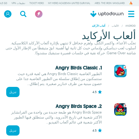
ARES: THE IRON VANGUARD
MY HERO ACADEMIA UNITED SURVIVAL
TICKET HERO
تطبيقات VPN
ALE GD
ANDROID
/
الألعاب
/
ألعاب الأركايد
ألعاب الأركايد
تجنَّب الأعداء، واكسر الكتل، واهزم جحافل لا تنتهي بلإثارة ألعاب الآركايد الكلاسيكية.
أسلوب لعب ديناميكي وإدماني حيث كل ثانية لها أهمية: ابقَ متيقظًا من الإطار الأول حتى
شاشة Game Over. حركة نقية في جلسات قصيرة ستبقيك مشدودًا.
1. Angry Birds Classic
الطيور الغاضبة Angry Birds Classic هي لعبة قدرة حيث
ستتمكنون من إطلاق سلسلة من الطيور الغاضبة جدا على
حصون مبنية من طرف خنازير صغيرة. يتم إطلاق...
4.5
تنزيل
2. Angry Birds Space
Angry Birds Space هو طبعة جديدة من واحدة من الفرانشايز
الأكثر شعبية في تاريخ الأندرويد، والتي ستطلق فيها الطيور
الأكثر شعبية في عالم ألعاب الفيديو...
4.5
تنزيل