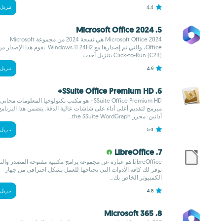
4.4
تنزيل
5. Microsoft Office 2024
Microsoft Office 2024 هي نسخة 2024 من مجموعة Microsoft
Office، والتي تم إصدارها مع Windows 11 24H2. يقوم هذا الإصدار
Click-to-Run (C2R) بتنزيل أحدث...
4.9
تنزيل
6. SSuite Office Premium HD+
SSuite Office Premium HD+ هو مكتب تكنولوجيا المعلومات مجاني
مبرمج لتقديم أعلى أداء على شاشات عالية الدقة. يتضمن هذا البرنامج
أداتين: محرر the SSuite WordGraph...
5.0
تنزيل
7. LibreOffice
LibreOffice هو عبارة عن مجموعة برامج مكتبية مفتوحة المصدر وال
توفر لك كافة الأدوات التي تحتاجها للعمل بشكل احترافي من جهاز
الكمبيوتر الخاص بك...
4.8
تنزيل
8. Microsoft 365