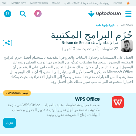
CAPCUT
روبوتات الدردشة المدعومة بالذكاء الاصطناعي
MANUS
MALWAREBYTES
MANGA APPS
ANKI
/
WINDOWS
حُزَم البرامج المكتبية
حُزَم البرامج المكتبية
تم الإنشاء بواسطة
Nelson de Benito
27 تطبيقات
( آخر تحديث:منذ 3 أشهر )
العمل على المستندات وجداول البيانات والعروض التقديمية باستخدام أفضل حزم البرامج
المكتبية للويندوز. ستجد هنا تطبيقات تُمكّن من التعاون في الوقت الفعلي وتتيح لك
الوصول إلى ملفاتك من أي مكان، وذلك بفضل التخزين السحابي. على الرغم من أن
Microsoft Office قد يكون الاسم الأول الذي يتبادر إلى الذهن، إلا أن هناك اليوم بدائل
ممتازة، بدءًا من الخيارات مفتوحة المصدر وصولاً إلى الحلول الاحترافية، بحيث يمكنك
اختيار المجموعة التي تناسب سير عملك على أفضل وجه.
WPS Office
مدمجة مع أريعة تطبيقات غنية بالميزات، WPS Office هي حزمة
مكتبية متقدمة من أجل تحرير الوثيقة، تدبير الجدول و حساب
البيانات، إنتاج الشريحة، تحويل وثيقة...
تنزيل