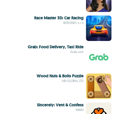
Race Master 3D: Car Racing
BERESNEV s.r.o.
Grab: Food Delivery, Taxi Ride
Grab.com
Wood Nuts & Bolts Puzzle
ABI GLOBAL LTD.
Sincerely: Vent & Confess
MWM