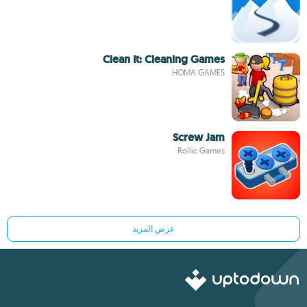
Clean It: Cleaning Games
HOMA GAMES
Screw Jam
Rollic Games
عرض المزيد