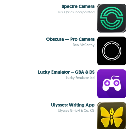
Spectre Camera
Lux Optics Incorporated
Obscura — Pro Camera
Ben McCarthy
Lucky Emulator – GBA & DS
Lucky Emulator Ltd
Ulysses: Writing App
Ulysses GmbH & Co. KG