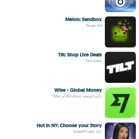
Melon: Sandbox
Payge Ltd
Tilt: Shop Live Deals
RetroLabs
Wise - Global Money
تأكيد المنصة: Windows أم Mac؟
Hot in NY: Choose your Story
SodeePI Labs, LLC