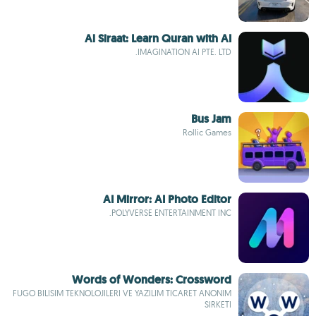
Al Siraat: Learn Quran with AI
IMAGINATION AI PTE. LTD.
Bus Jam
Rollic Games
AI Mirror: AI Photo Editor
POLYVERSE ENTERTAINMENT INC.
Words of Wonders: Crossword
FUGO BILISIM TEKNOLOJILERI VE YAZILIM TICARET ANONIM
SIRKETI