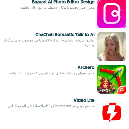
Bazaart AI Photo Editor Design
محرر صور وفيديو بالذكاء الاصطناعي مع إزالة الخلفية
ChaChat: Romantic Talk to AI
تطبيق دردشة رومانسية بالذكاء الاصطناعي مع صوت وتمثيل أدوار
وذاكرة
Archero
قاذف سهام روجلَايك، تفادى الرصاص وراكِم مهارات عشوائية
Video Lite
متصفح فيديو مع Chromecast وPiP، بالإضافة إلى الوضع الداكن